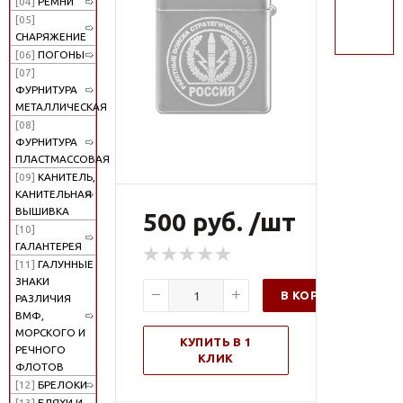
[04]
РЕМНИ
поиск
[05]
СНАРЯЖЕНИЕ
[06]
ПОГОНЫ
[07]
ФУРНИТУРА
МЕТАЛЛИЧЕСКАЯ
[08]
ФУРНИТУРА
ПЛАСТМАССОВАЯ
[09]
КАНИТЕЛЬ,
КАНИТЕЛЬНАЯ
ВЫШИВКА
500 руб. /шт
[10]
ГАЛАНТЕРЕЯ
[11]
ГАЛУННЫЕ
ЗНАКИ
В КОРЗИНУ
РАЗЛИЧИЯ
ВМФ,
МОРСКОГО И
КУПИТЬ В 1
РЕЧНОГО
КЛИК
ФЛОТОВ
[12]
БРЕЛОКИ
[13]
БЛЯХИ И