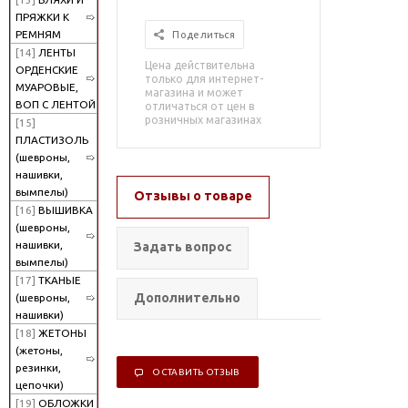
ПРЯЖКИ К
РЕМНЯМ
Поделиться
[14]
ЛЕНТЫ
Цена действительна
ОРДЕНСКИЕ
только для интернет-
МУАРОВЫЕ,
магазина и может
ВОП С ЛЕНТОЙ
отличаться от цен в
розничных магазинах
[15]
ПЛАСТИЗОЛЬ
(шевроны,
нашивки,
вымпелы)
Отзывы о товаре
[16]
ВЫШИВКА
(шевроны,
нашивки,
Задать вопрос
вымпелы)
[17]
ТКАНЫЕ
Дополнительно
(шевроны,
нашивки)
[18]
ЖЕТОНЫ
(жетоны,
резинки,
ОСТАВИТЬ ОТЗЫВ
цепочки)
[19]
ОБЛОЖКИ