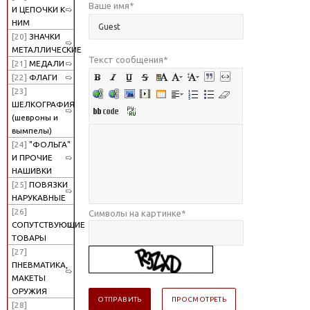
Ваше имя
*
И ЦЕПОЧКИ К
НИМ
[20]
ЗНАЧКИ
МЕТАЛЛИЧЕСКИЕ
Текст сообщения
*
[21]
МЕДАЛИ
[22]
ФЛАГИ
[23]
ШЕЛКОГРАФИЯ
(шевроны и
вымпелы)
[24]
"ФОЛЬГА"
И ПРОЧИЕ
НАШИВКИ
[25]
ПОВЯЗКИ
НАРУКАВНЫЕ
[26]
Символы на картинке
*
СОПУТСТВУЮЩИЕ
ТОВАРЫ
[27]
ПНЕВМАТИКА,
МАКЕТЫ
ОРУЖИЯ
[28]