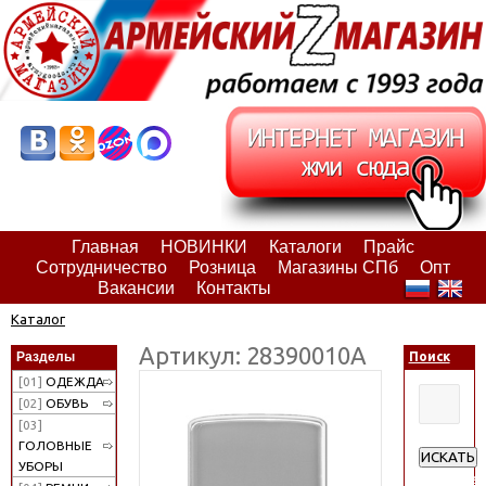
Главная
НОВИНКИ
Каталоги
Прайс
Сотрудничество
Розница
Магазины СПб
Опт
Вакансии
Контакты
Каталог
Артикул: 28390010А
Разделы
Поиск
[01]
ОДЕЖДА
[02]
ОБУВЬ
[03]
ГОЛОВНЫЕ
ИСКАТЬ
УБОРЫ
Расширен