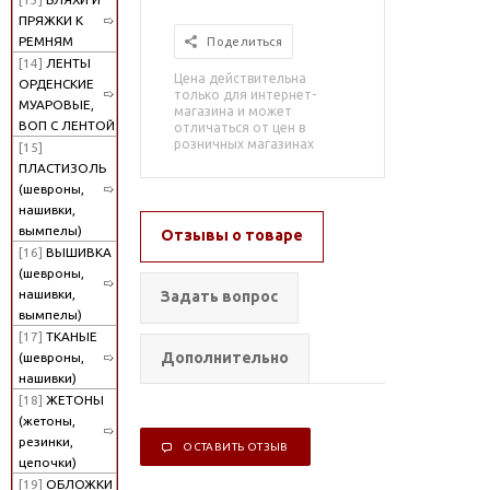
ПРЯЖКИ К
РЕМНЯМ
Поделиться
[14]
ЛЕНТЫ
Цена действительна
ОРДЕНСКИЕ
только для интернет-
МУАРОВЫЕ,
магазина и может
ВОП С ЛЕНТОЙ
отличаться от цен в
розничных магазинах
[15]
ПЛАСТИЗОЛЬ
(шевроны,
нашивки,
вымпелы)
Отзывы о товаре
[16]
ВЫШИВКА
(шевроны,
нашивки,
Задать вопрос
вымпелы)
[17]
ТКАНЫЕ
Дополнительно
(шевроны,
нашивки)
[18]
ЖЕТОНЫ
(жетоны,
резинки,
ОСТАВИТЬ ОТЗЫВ
цепочки)
[19]
ОБЛОЖКИ