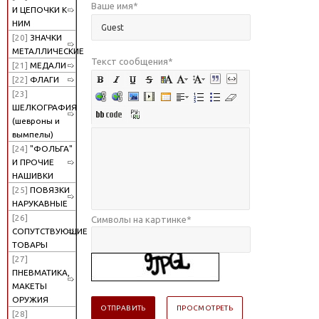
Ваше имя
*
И ЦЕПОЧКИ К
НИМ
[20]
ЗНАЧКИ
МЕТАЛЛИЧЕСКИЕ
Текст сообщения
*
[21]
МЕДАЛИ
[22]
ФЛАГИ
[23]
ШЕЛКОГРАФИЯ
(шевроны и
вымпелы)
[24]
"ФОЛЬГА"
И ПРОЧИЕ
НАШИВКИ
[25]
ПОВЯЗКИ
НАРУКАВНЫЕ
[26]
Символы на картинке
*
СОПУТСТВУЮЩИЕ
ТОВАРЫ
[27]
ПНЕВМАТИКА,
МАКЕТЫ
ОРУЖИЯ
[28]