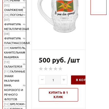
[04]
РЕМНИ
поиск
[05]
СНАРЯЖЕНИЕ
[06]
ПОГОНЫ
[07]
ФУРНИТУРА
МЕТАЛЛИЧЕСКАЯ
[08]
ФУРНИТУРА
ПЛАСТМАССОВАЯ
[09]
КАНИТЕЛЬ,
КАНИТЕЛЬНАЯ
ВЫШИВКА
500 руб. /шт
[10]
ГАЛАНТЕРЕЯ
[11]
ГАЛУННЫЕ
ЗНАКИ
В КОРЗИНУ
РАЗЛИЧИЯ
ВМФ,
МОРСКОГО И
КУПИТЬ В 1
РЕЧНОГО
КЛИК
ФЛОТОВ
[12]
БРЕЛОКИ
[13]
БЛЯХИ И