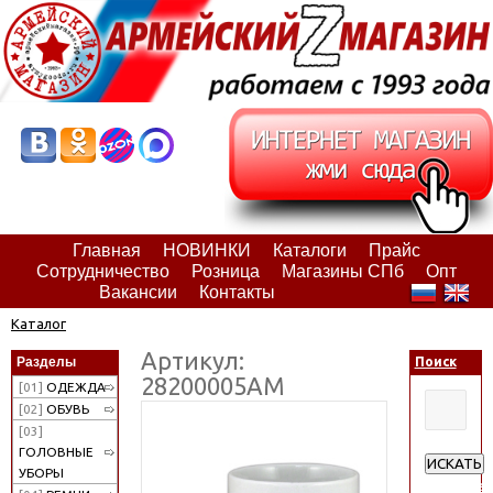
Главная
НОВИНКИ
Каталоги
Прайс
Сотрудничество
Розница
Магазины СПб
Опт
Вакансии
Контакты
Каталог
Артикул:
Разделы
Поиск
28200005АМ
[01]
ОДЕЖДА
[02]
ОБУВЬ
[03]
ГОЛОВНЫЕ
ИСКАТЬ
УБОРЫ
Расширен