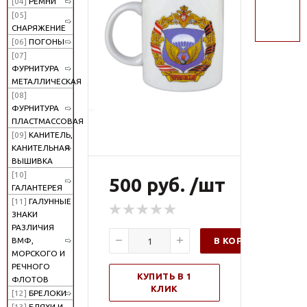
[04]
РЕМНИ
поиск
[05]
СНАРЯЖЕНИЕ
[06]
ПОГОНЫ
[07]
ФУРНИТУРА
МЕТАЛЛИЧЕСКАЯ
[08]
ФУРНИТУРА
ПЛАСТМАССОВАЯ
[09]
КАНИТЕЛЬ,
КАНИТЕЛЬНАЯ
ВЫШИВКА
[10]
500 руб. /шт
ГАЛАНТЕРЕЯ
[11]
ГАЛУННЫЕ
ЗНАКИ
РАЗЛИЧИЯ
В КОРЗИНУ
ВМФ,
МОРСКОГО И
РЕЧНОГО
КУПИТЬ В 1
ФЛОТОВ
КЛИК
[12]
БРЕЛОКИ
[13]
БЛЯХИ И