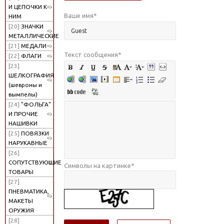
И ЦЕПОЧКИ К
Ваше имя
*
НИМ
[20]
ЗНАЧКИ
МЕТАЛЛИЧЕСКИЕ
[21]
МЕДАЛИ
Текст сообщения
*
[22]
ФЛАГИ
[23]
ШЕЛКОГРАФИЯ
(шевроны и
вымпелы)
[24]
"ФОЛЬГА"
И ПРОЧИЕ
НАШИВКИ
[25]
ПОВЯЗКИ
НАРУКАВНЫЕ
[26]
СОПУТСТВУЮЩИЕ
Символы на картинке
*
ТОВАРЫ
[27]
ПНЕВМАТИКА,
МАКЕТЫ
ОРУЖИЯ
[28]