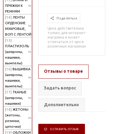
ПРЯЖКИ К
РЕМНЯМ
[14]
ЛЕНТЫ
Поделиться
ОРДЕНСКИЕ
Цена действительна
МУАРОВЫЕ,
только для интернет-
ВОП С ЛЕНТОЙ
магазина и может
[15]
отличаться от цен в
ПЛАСТИЗОЛЬ
розничных магазинах
(шевроны,
нашивки,
вымпелы)
[16]
ВЫШИВКА
Отзывы о товаре
(шевроны,
нашивки,
вымпелы)
Задать вопрос
[17]
ТКАНЫЕ
(шевроны,
нашивки)
Дополнительно
[18]
ЖЕТОНЫ
(жетоны,
резинки,
цепочки)
ОСТАВИТЬ ОТЗЫВ
[19]
ОБЛОЖКИ