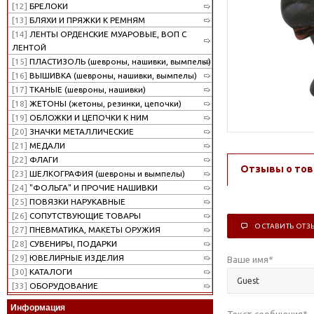
[12]
БРЕЛОКИ
[13]
БЛЯХИ И ПРЯЖКИ К РЕМНЯМ
[14]
ЛЕНТЫ ОРДЕНСКИЕ МУАРОВЫЕ, ВОП С
ЛЕНТОЙ
[15]
ПЛАСТИЗОЛЬ (шевроны, нашивки, вымпелы)
[16]
ВЫШИВКА (шевроны, нашивки, вымпелы)
[17]
ТКАНЫЕ (шевроны, нашивки)
[18]
ЖЕТОНЫ (жетоны, резинки, цепочки)
[19]
ОБЛОЖКИ И ЦЕПОЧКИ К НИМ
[20]
ЗНАЧКИ МЕТАЛЛИЧЕСКИЕ
[21]
МЕДАЛИ
[22]
ФЛАГИ
Отзывы о тов
[23]
ШЕЛКОГРАФИЯ (шевроны и вымпелы)
[24]
"ФОЛЬГА" И ПРОЧИЕ НАШИВКИ
[25]
ПОВЯЗКИ НАРУКАВНЫЕ
[26]
СОПУТСТВУЮЩИЕ ТОВАРЫ
ОСТАВИТЬ ОТЗ
[27]
ПНЕВМАТИКА, МАКЕТЫ ОРУЖИЯ
[28]
СУВЕНИРЫ, ПОДАРКИ
[29]
ЮВЕЛИРНЫЕ ИЗДЕЛИЯ
Ваше имя
*
[30]
КАТАЛОГИ
[33]
ОБОРУДОВАНИЕ
Информация
Текст сообщения
*