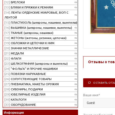
[12]
БРЕЛОКИ
[13]
БЛЯХИ И ПРЯЖКИ К РЕМНЯМ
[14]
ЛЕНТЫ ОРДЕНСКИЕ МУАРОВЫЕ, ВОП С
ЛЕНТОЙ
[15]
ПЛАСТИЗОЛЬ (шевроны, нашивки, вымпелы)
[16]
ВЫШИВКА (шевроны, нашивки, вымпелы)
[17]
ТКАНЫЕ (шевроны, нашивки)
[18]
ЖЕТОНЫ (жетоны, резинки, цепочки)
[19]
ОБЛОЖКИ И ЦЕПОЧКИ К НИМ
[20]
ЗНАЧКИ МЕТАЛЛИЧЕСКИЕ
[21]
МЕДАЛИ
[22]
ФЛАГИ
Отзывы о тов
[23]
ШЕЛКОГРАФИЯ (шевроны и вымпелы)
[24]
"ФОЛЬГА" И ПРОЧИЕ НАШИВКИ
[25]
ПОВЯЗКИ НАРУКАВНЫЕ
[26]
СОПУТСТВУЮЩИЕ ТОВАРЫ
ОСТАВИТЬ ОТЗ
[27]
ПНЕВМАТИКА, МАКЕТЫ ОРУЖИЯ
[28]
СУВЕНИРЫ, ПОДАРКИ
[29]
ЮВЕЛИРНЫЕ ИЗДЕЛИЯ
Ваше имя
*
[30]
КАТАЛОГИ
[33]
ОБОРУДОВАНИЕ
Информация
Текст сообщения
*