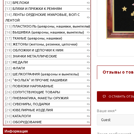
[12]
БРЕЛОКИ
[13]
БЛЯХИ И ПРЯЖКИ К РЕМНЯМ
[14]
ЛЕНТЫ ОРДЕНСКИЕ МУАРОВЫЕ, ВОП С
ЛЕНТОЙ
[15]
ПЛАСТИЗОЛЬ (шевроны, нашивки, вымпелы)
[16]
ВЫШИВКА (шевроны, нашивки, вымпелы)
[17]
ТКАНЫЕ (шевроны, нашивки)
[18]
ЖЕТОНЫ (жетоны, резинки, цепочки)
[19]
ОБЛОЖКИ И ЦЕПОЧКИ К НИМ
[20]
ЗНАЧКИ МЕТАЛЛИЧЕСКИЕ
[21]
МЕДАЛИ
[22]
ФЛАГИ
Отзывы о тов
[23]
ШЕЛКОГРАФИЯ (шевроны и вымпелы)
[24]
"ФОЛЬГА" И ПРОЧИЕ НАШИВКИ
[25]
ПОВЯЗКИ НАРУКАВНЫЕ
[26]
СОПУТСТВУЮЩИЕ ТОВАРЫ
ОСТАВИТЬ ОТЗ
[27]
ПНЕВМАТИКА, МАКЕТЫ ОРУЖИЯ
[28]
СУВЕНИРЫ, ПОДАРКИ
[29]
ЮВЕЛИРНЫЕ ИЗДЕЛИЯ
Ваше имя
*
[30]
КАТАЛОГИ
[33]
ОБОРУДОВАНИЕ
Информация
Текст сообщения
*