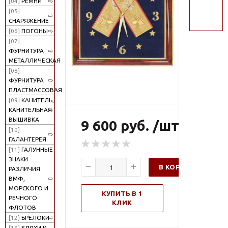
[04]
РЕМНИ
поиск
[05]
СНАРЯЖЕНИЕ
[06]
ПОГОНЫ
[07]
ФУРНИТУРА
МЕТАЛЛИЧЕСКАЯ
[08]
ФУРНИТУРА
ПЛАСТМАССОВАЯ
[09]
КАНИТЕЛЬ,
КАНИТЕЛЬНАЯ
ВЫШИВКА
9 600 руб. /шт
[10]
ГАЛАНТЕРЕЯ
[11]
ГАЛУННЫЕ
ЗНАКИ
В КОРЗИНУ
РАЗЛИЧИЯ
ВМФ,
МОРСКОГО И
КУПИТЬ В 1
РЕЧНОГО
КЛИК
ФЛОТОВ
[12]
БРЕЛОКИ
[13]
БЛЯХИ И