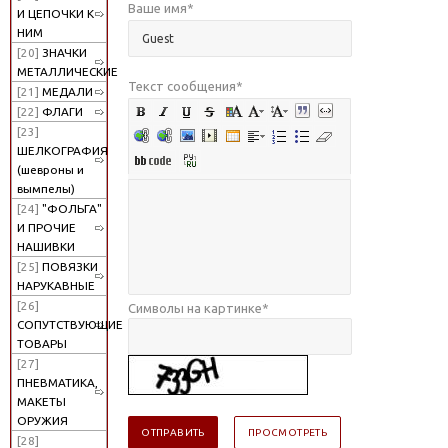
Ваше имя
*
И ЦЕПОЧКИ К
НИМ
[20]
ЗНАЧКИ
МЕТАЛЛИЧЕСКИЕ
Текст сообщения
*
[21]
МЕДАЛИ
[22]
ФЛАГИ
[23]
ШЕЛКОГРАФИЯ
(шевроны и
вымпелы)
[24]
"ФОЛЬГА"
И ПРОЧИЕ
НАШИВКИ
[25]
ПОВЯЗКИ
НАРУКАВНЫЕ
[26]
Символы на картинке
*
СОПУТСТВУЮЩИЕ
ТОВАРЫ
[27]
ПНЕВМАТИКА,
МАКЕТЫ
ОРУЖИЯ
[28]