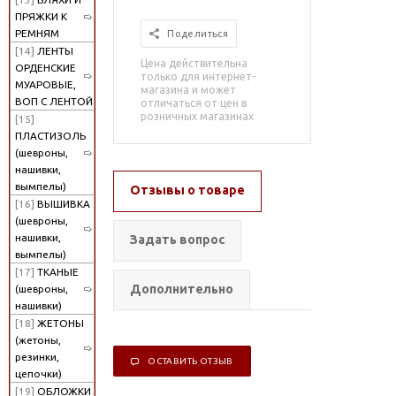
ПРЯЖКИ К
РЕМНЯМ
Поделиться
[14]
ЛЕНТЫ
Цена действительна
ОРДЕНСКИЕ
только для интернет-
МУАРОВЫЕ,
магазина и может
ВОП С ЛЕНТОЙ
отличаться от цен в
розничных магазинах
[15]
ПЛАСТИЗОЛЬ
(шевроны,
нашивки,
вымпелы)
Отзывы о товаре
[16]
ВЫШИВКА
(шевроны,
нашивки,
Задать вопрос
вымпелы)
[17]
ТКАНЫЕ
Дополнительно
(шевроны,
нашивки)
[18]
ЖЕТОНЫ
(жетоны,
резинки,
ОСТАВИТЬ ОТЗЫВ
цепочки)
[19]
ОБЛОЖКИ