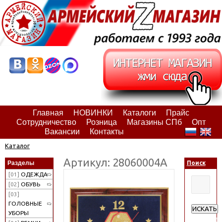
Главная
НОВИНКИ
Каталоги
Прайс
Сотрудничество
Розница
Магазины СПб
Опт
Вакансии
Контакты
Каталог
Артикул: 28060004А
Разделы
Поиск
[01]
ОДЕЖДА
[02]
ОБУВЬ
[03]
ГОЛОВНЫЕ
ИСКАТЬ
УБОРЫ
Расширен