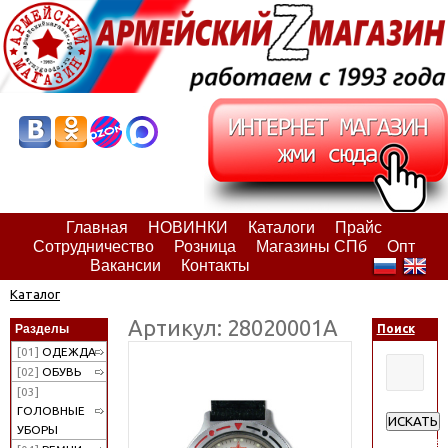
Главная
НОВИНКИ
Каталоги
Прайс
Сотрудничество
Розница
Магазины СПб
Опт
Вакансии
Контакты
Каталог
Артикул: 28020001А
Разделы
Поиск
[01]
ОДЕЖДА
[02]
ОБУВЬ
[03]
ГОЛОВНЫЕ
ИСКАТЬ
УБОРЫ
Расширен