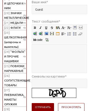
Ваше имя
*
И ЦЕПОЧКИ К
НИМ
[20]
ЗНАЧКИ
МЕТАЛЛИЧЕСКИЕ
Текст сообщения
*
[21]
МЕДАЛИ
[22]
ФЛАГИ
[23]
ШЕЛКОГРАФИЯ
(шевроны и
вымпелы)
[24]
"ФОЛЬГА"
И ПРОЧИЕ
НАШИВКИ
[25]
ПОВЯЗКИ
НАРУКАВНЫЕ
[26]
Символы на картинке
*
СОПУТСТВУЮЩИЕ
ТОВАРЫ
[27]
ПНЕВМАТИКА,
МАКЕТЫ
ОРУЖИЯ
[28]