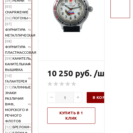
[04]
РЕМНИ
поиск
[05]
СНАРЯЖЕНИЕ
[06]
ПОГОНЫ
[07]
ФУРНИТУРА
МЕТАЛЛИЧЕСКАЯ
[08]
ФУРНИТУРА
ПЛАСТМАССОВАЯ
[09]
КАНИТЕЛЬ,
КАНИТЕЛЬНАЯ
ВЫШИВКА
10 250 руб. /шт
[10]
ГАЛАНТЕРЕЯ
[11]
ГАЛУННЫЕ
ЗНАКИ
В КОРЗИНУ
РАЗЛИЧИЯ
ВМФ,
МОРСКОГО И
КУПИТЬ В 1
РЕЧНОГО
КЛИК
ФЛОТОВ
[12]
БРЕЛОКИ
[13]
БЛЯХИ И