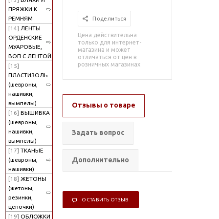
ПРЯЖКИ К
РЕМНЯМ
Поделиться
[14]
ЛЕНТЫ
Цена действительна
ОРДЕНСКИЕ
только для интернет-
МУАРОВЫЕ,
магазина и может
ВОП С ЛЕНТОЙ
отличаться от цен в
розничных магазинах
[15]
ПЛАСТИЗОЛЬ
(шевроны,
нашивки,
вымпелы)
Отзывы о товаре
[16]
ВЫШИВКА
(шевроны,
нашивки,
Задать вопрос
вымпелы)
[17]
ТКАНЫЕ
Дополнительно
(шевроны,
нашивки)
[18]
ЖЕТОНЫ
(жетоны,
резинки,
ОСТАВИТЬ ОТЗЫВ
цепочки)
[19]
ОБЛОЖКИ