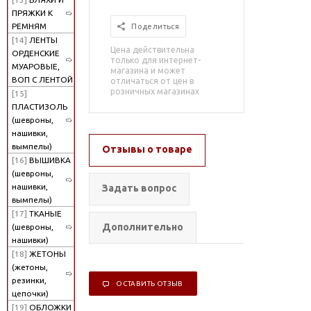
ПРЯЖКИ К
РЕМНЯМ
Поделиться
[14]
ЛЕНТЫ
Цена действительна
ОРДЕНСКИЕ
только для интернет-
МУАРОВЫЕ,
магазина и может
ВОП С ЛЕНТОЙ
отличаться от цен в
розничных магазинах
[15]
ПЛАСТИЗОЛЬ
(шевроны,
нашивки,
вымпелы)
Отзывы о товаре
[16]
ВЫШИВКА
(шевроны,
нашивки,
Задать вопрос
вымпелы)
[17]
ТКАНЫЕ
Дополнительно
(шевроны,
нашивки)
[18]
ЖЕТОНЫ
(жетоны,
резинки,
ОСТАВИТЬ ОТЗЫВ
цепочки)
[19]
ОБЛОЖКИ