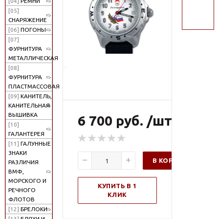
[04]
РЕМНИ
поиск
[05]
СНАРЯЖЕНИЕ
[06]
ПОГОНЫ
[07]
ФУРНИТУРА
МЕТАЛЛИЧЕСКАЯ
[08]
ФУРНИТУРА
ПЛАСТМАССОВАЯ
[09]
КАНИТЕЛЬ,
КАНИТЕЛЬНАЯ
ВЫШИВКА
6 700 руб. /шт
[10]
ГАЛАНТЕРЕЯ
[11]
ГАЛУННЫЕ
ЗНАКИ
В КОРЗИНУ
РАЗЛИЧИЯ
ВМФ,
МОРСКОГО И
КУПИТЬ В 1
РЕЧНОГО
КЛИК
ФЛОТОВ
[12]
БРЕЛОКИ
[13]
БЛЯХИ И