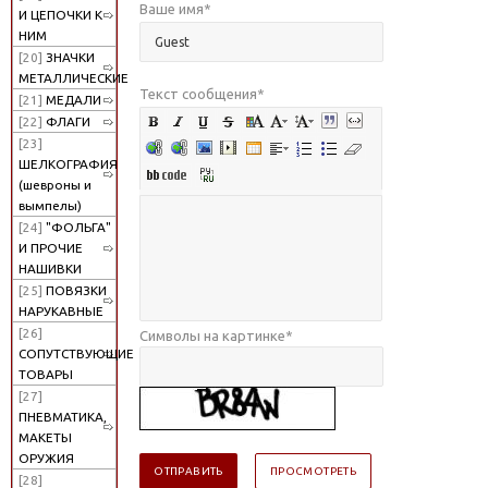
Ваше имя
*
И ЦЕПОЧКИ К
НИМ
[20]
ЗНАЧКИ
МЕТАЛЛИЧЕСКИЕ
Текст сообщения
*
[21]
МЕДАЛИ
[22]
ФЛАГИ
[23]
ШЕЛКОГРАФИЯ
(шевроны и
вымпелы)
[24]
"ФОЛЬГА"
И ПРОЧИЕ
НАШИВКИ
[25]
ПОВЯЗКИ
НАРУКАВНЫЕ
[26]
Символы на картинке
*
СОПУТСТВУЮЩИЕ
ТОВАРЫ
[27]
ПНЕВМАТИКА,
МАКЕТЫ
ОРУЖИЯ
[28]