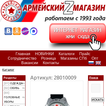
Главная
НОВИНКИ
Каталоги
Прайс
Сотрудничество
Розница
Магазины СПб
Опт
Вакансии
Контакты
Каталог
Артикул: 28010009
Разделы
Поиск
[01]
ОДЕЖДА
[02]
ОБУВЬ
[03]
ГОЛОВНЫЕ
ИСКАТЬ
УБОРЫ
Расширен