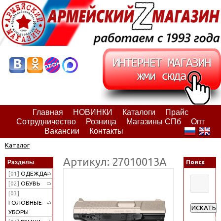
Главная
НОВИНКИ
Каталоги
Прайс
Сотрудничество
Розница
Магазины СПб
Опт
Вакансии
Контакты
Каталог
Артикул: 27010013А
Разделы
Поиск
[01]
ОДЕЖДА
[02]
ОБУВЬ
[03]
ГОЛОВНЫЕ
ИСКАТЬ
УБОРЫ
Расширен