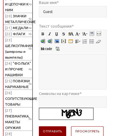
Ваше имя
*
И ЦЕПОЧКИ К
НИМ
[20]
ЗНАЧКИ
МЕТАЛЛИЧЕСКИЕ
Текст сообщения
*
[21]
МЕДАЛИ
[22]
ФЛАГИ
[23]
ШЕЛКОГРАФИЯ
(шевроны и
вымпелы)
[24]
"ФОЛЬГА"
И ПРОЧИЕ
НАШИВКИ
[25]
ПОВЯЗКИ
НАРУКАВНЫЕ
[26]
Символы на картинке
*
СОПУТСТВУЮЩИЕ
ТОВАРЫ
[27]
ПНЕВМАТИКА,
МАКЕТЫ
ОРУЖИЯ
[28]