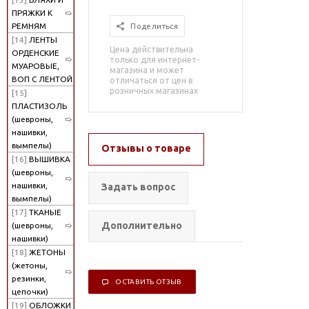
ПРЯЖКИ К
РЕМНЯМ
Поделиться
[14]
ЛЕНТЫ
Цена действительна
ОРДЕНСКИЕ
только для интернет-
МУАРОВЫЕ,
магазина и может
ВОП С ЛЕНТОЙ
отличаться от цен в
розничных магазинах
[15]
ПЛАСТИЗОЛЬ
(шевроны,
нашивки,
вымпелы)
Отзывы о товаре
[16]
ВЫШИВКА
(шевроны,
нашивки,
Задать вопрос
вымпелы)
[17]
ТКАНЫЕ
Дополнительно
(шевроны,
нашивки)
[18]
ЖЕТОНЫ
(жетоны,
резинки,
ОСТАВИТЬ ОТЗЫВ
цепочки)
[19]
ОБЛОЖКИ