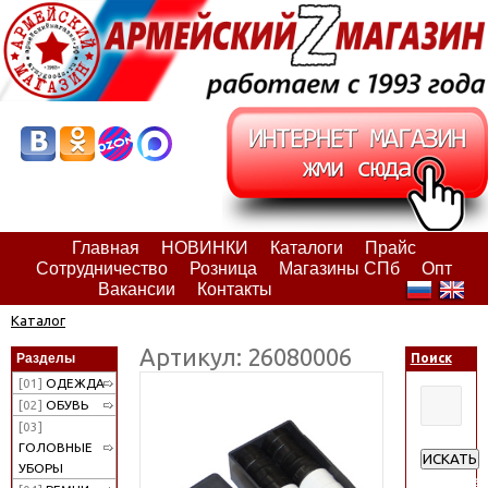
Главная
НОВИНКИ
Каталоги
Прайс
Сотрудничество
Розница
Магазины СПб
Опт
Вакансии
Контакты
Каталог
Артикул: 26080006
Разделы
Поиск
[01]
ОДЕЖДА
[02]
ОБУВЬ
[03]
ГОЛОВНЫЕ
ИСКАТЬ
УБОРЫ
Расширен