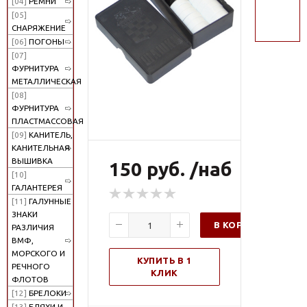
[04]
РЕМНИ
поиск
[05]
СНАРЯЖЕНИЕ
[06]
ПОГОНЫ
[07]
ФУРНИТУРА
МЕТАЛЛИЧЕСКАЯ
[08]
ФУРНИТУРА
ПЛАСТМАССОВАЯ
[09]
КАНИТЕЛЬ,
КАНИТЕЛЬНАЯ
ВЫШИВКА
150 руб. /наб
[10]
ГАЛАНТЕРЕЯ
[11]
ГАЛУННЫЕ
ЗНАКИ
В КОРЗИНУ
РАЗЛИЧИЯ
ВМФ,
МОРСКОГО И
КУПИТЬ В 1
РЕЧНОГО
КЛИК
ФЛОТОВ
[12]
БРЕЛОКИ
[13]
БЛЯХИ И