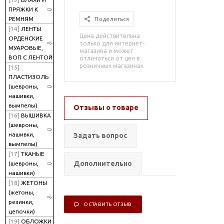
ПРЯЖКИ К
РЕМНЯМ
Поделиться
[14]
ЛЕНТЫ
Цена действительна
ОРДЕНСКИЕ
только для интернет-
МУАРОВЫЕ,
магазина и может
ВОП С ЛЕНТОЙ
отличаться от цен в
розничных магазинах
[15]
ПЛАСТИЗОЛЬ
(шевроны,
нашивки,
вымпелы)
Отзывы о товаре
[16]
ВЫШИВКА
(шевроны,
нашивки,
Задать вопрос
вымпелы)
[17]
ТКАНЫЕ
Дополнительно
(шевроны,
нашивки)
[18]
ЖЕТОНЫ
(жетоны,
резинки,
ОСТАВИТЬ ОТЗЫВ
цепочки)
[19]
ОБЛОЖКИ