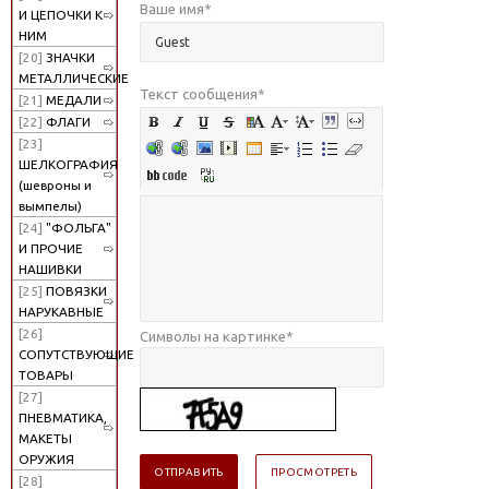
Ваше имя
*
И ЦЕПОЧКИ К
НИМ
[20]
ЗНАЧКИ
МЕТАЛЛИЧЕСКИЕ
Текст сообщения
*
[21]
МЕДАЛИ
[22]
ФЛАГИ
[23]
ШЕЛКОГРАФИЯ
(шевроны и
вымпелы)
[24]
"ФОЛЬГА"
И ПРОЧИЕ
НАШИВКИ
[25]
ПОВЯЗКИ
НАРУКАВНЫЕ
[26]
Символы на картинке
*
СОПУТСТВУЮЩИЕ
ТОВАРЫ
[27]
ПНЕВМАТИКА,
МАКЕТЫ
ОРУЖИЯ
[28]