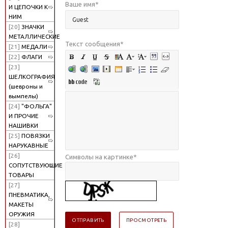
Ваше имя
*
И ЦЕПОЧКИ К
НИМ
[20]
ЗНАЧКИ
МЕТАЛЛИЧЕСКИЕ
Текст сообщения
*
[21]
МЕДАЛИ
[22]
ФЛАГИ
[23]
ШЕЛКОГРАФИЯ
(шевроны и
вымпелы)
[24]
"ФОЛЬГА"
И ПРОЧИЕ
НАШИВКИ
[25]
ПОВЯЗКИ
НАРУКАВНЫЕ
[26]
Символы на картинке
*
СОПУТСТВУЮЩИЕ
ТОВАРЫ
[27]
ПНЕВМАТИКА,
МАКЕТЫ
ОРУЖИЯ
[28]