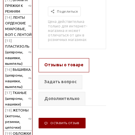
ПРЯЖКИ К
РЕМНЯМ
Поделиться
[14]
ЛЕНТЫ
Цена действительна
ОРДЕНСКИЕ
только для интернет-
МУАРОВЫЕ,
магазина и может
ВОП С ЛЕНТОЙ
отличаться от цен в
розничных магазинах
[15]
ПЛАСТИЗОЛЬ
(шевроны,
нашивки,
вымпелы)
Отзывы о товаре
[16]
ВЫШИВКА
(шевроны,
нашивки,
Задать вопрос
вымпелы)
[17]
ТКАНЫЕ
Дополнительно
(шевроны,
нашивки)
[18]
ЖЕТОНЫ
(жетоны,
резинки,
ОСТАВИТЬ ОТЗЫВ
цепочки)
[19]
ОБЛОЖКИ