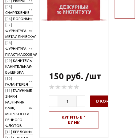
[04]
РЕМНИ
поиск
[05]
СНАРЯЖЕНИЕ
[06]
ПОГОНЫ
[07]
ФУРНИТУРА
МЕТАЛЛИЧЕСКАЯ
[08]
ФУРНИТУРА
ПЛАСТМАССОВАЯ
[09]
КАНИТЕЛЬ,
КАНИТЕЛЬНАЯ
ВЫШИВКА
150 руб. /шт
[10]
ГАЛАНТЕРЕЯ
[11]
ГАЛУННЫЕ
ЗНАКИ
В КОРЗИНУ
РАЗЛИЧИЯ
ВМФ,
МОРСКОГО И
КУПИТЬ В 1
РЕЧНОГО
КЛИК
ФЛОТОВ
[12]
БРЕЛОКИ
[13]
БЛЯХИ И