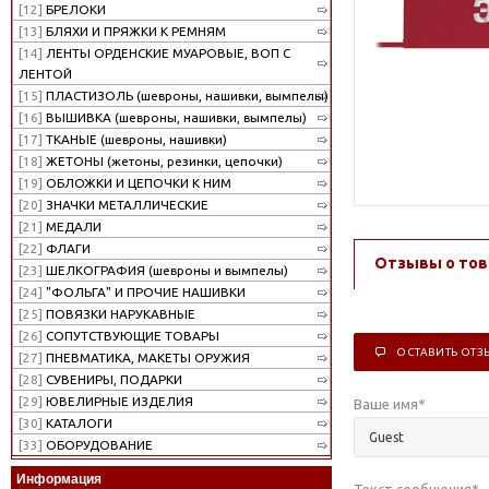
[12]
БРЕЛОКИ
[13]
БЛЯХИ И ПРЯЖКИ К РЕМНЯМ
[14]
ЛЕНТЫ ОРДЕНСКИЕ МУАРОВЫЕ, ВОП С
ЛЕНТОЙ
[15]
ПЛАСТИЗОЛЬ (шевроны, нашивки, вымпелы)
[16]
ВЫШИВКА (шевроны, нашивки, вымпелы)
[17]
ТКАНЫЕ (шевроны, нашивки)
[18]
ЖЕТОНЫ (жетоны, резинки, цепочки)
[19]
ОБЛОЖКИ И ЦЕПОЧКИ К НИМ
[20]
ЗНАЧКИ МЕТАЛЛИЧЕСКИЕ
[21]
МЕДАЛИ
[22]
ФЛАГИ
Отзывы о тов
[23]
ШЕЛКОГРАФИЯ (шевроны и вымпелы)
[24]
"ФОЛЬГА" И ПРОЧИЕ НАШИВКИ
[25]
ПОВЯЗКИ НАРУКАВНЫЕ
[26]
СОПУТСТВУЮЩИЕ ТОВАРЫ
ОСТАВИТЬ ОТЗ
[27]
ПНЕВМАТИКА, МАКЕТЫ ОРУЖИЯ
[28]
СУВЕНИРЫ, ПОДАРКИ
[29]
ЮВЕЛИРНЫЕ ИЗДЕЛИЯ
Ваше имя
*
[30]
КАТАЛОГИ
[33]
ОБОРУДОВАНИЕ
Информация
Текст сообщения
*