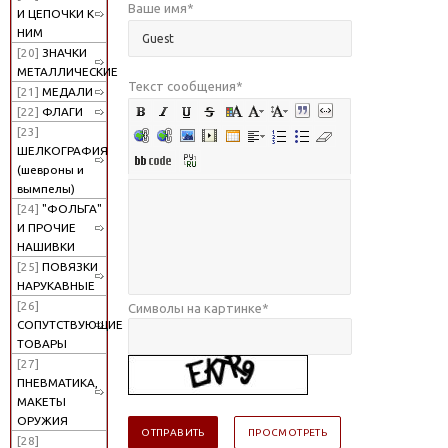
Ваше имя
*
И ЦЕПОЧКИ К
НИМ
[20]
ЗНАЧКИ
МЕТАЛЛИЧЕСКИЕ
Текст сообщения
*
[21]
МЕДАЛИ
[22]
ФЛАГИ
[23]
ШЕЛКОГРАФИЯ
(шевроны и
вымпелы)
[24]
"ФОЛЬГА"
И ПРОЧИЕ
НАШИВКИ
[25]
ПОВЯЗКИ
НАРУКАВНЫЕ
[26]
Символы на картинке
*
СОПУТСТВУЮЩИЕ
ТОВАРЫ
[27]
ПНЕВМАТИКА,
МАКЕТЫ
ОРУЖИЯ
[28]