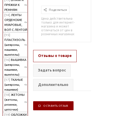
ПРЯЖКИ К
РЕМНЯМ
Поделиться
[14]
ЛЕНТЫ
Цена действительна
ОРДЕНСКИЕ
только для интернет-
МУАРОВЫЕ,
магазина и может
ВОП С ЛЕНТОЙ
отличаться от цен в
розничных магазинах
[15]
ПЛАСТИЗОЛЬ
(шевроны,
нашивки,
вымпелы)
Отзывы о товаре
[16]
ВЫШИВКА
(шевроны,
нашивки,
Задать вопрос
вымпелы)
[17]
ТКАНЫЕ
Дополнительно
(шевроны,
нашивки)
[18]
ЖЕТОНЫ
(жетоны,
резинки,
ОСТАВИТЬ ОТЗЫВ
цепочки)
[19]
ОБЛОЖКИ