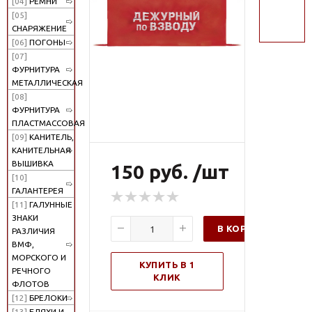
[04]
РЕМНИ
поиск
[05]
СНАРЯЖЕНИЕ
[06]
ПОГОНЫ
[07]
ФУРНИТУРА
МЕТАЛЛИЧЕСКАЯ
[08]
ФУРНИТУРА
ПЛАСТМАССОВАЯ
[09]
КАНИТЕЛЬ,
КАНИТЕЛЬНАЯ
ВЫШИВКА
150 руб. /шт
[10]
ГАЛАНТЕРЕЯ
[11]
ГАЛУННЫЕ
ЗНАКИ
В КОРЗИНУ
РАЗЛИЧИЯ
ВМФ,
МОРСКОГО И
КУПИТЬ В 1
РЕЧНОГО
КЛИК
ФЛОТОВ
[12]
БРЕЛОКИ
[13]
БЛЯХИ И