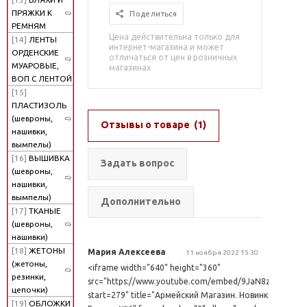
ПРЯЖКИ К
Поделиться
РЕМНЯМ
Цена действительна только для
[14]
ЛЕНТЫ
интернет-магазина и может
ОРДЕНСКИЕ
отличаться от цен в розничных
МУАРОВЫЕ,
магазинах
ВОП С ЛЕНТОЙ
[15]
ПЛАСТИЗОЛЬ
(шевроны,
Отзывы о товаре
(1)
нашивки,
вымпелы)
[16]
ВЫШИВКА
Задать вопрос
(шевроны,
нашивки,
вымпелы)
Дополнительно
[17]
ТКАНЫЕ
(шевроны,
нашивки)
[18]
ЖЕТОНЫ
Мария Алексеева
11 ноября 2022 15:30
(жетоны,
<iframe width="640" height="360"
резинки,
src="https://www.youtube.com/embed/9JaN8zmLM6U?
цепочки)
start=279" title="Армейский Магазин. Новинки.
[19]
ОБЛОЖКИ