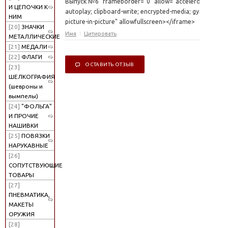
Выпуск №6" frameborder="0" allow="accelerometer;
И ЦЕПОЧКИ К
autoplay; clipboard-write; encrypted-media; gyroscope;
НИМ
picture-in-picture" allowfullscreen></iframe>
[20]
ЗНАЧКИ
Имя
Цитировать
МЕТАЛЛИЧЕСКИЕ
[21]
МЕДАЛИ
[22]
ФЛАГИ
ОСТАВИТЬ ОТЗЫВ
[23]
ШЕЛКОГРАФИЯ
(шевроны и
вымпелы)
[24]
"ФОЛЬГА"
И ПРОЧИЕ
НАШИВКИ
[25]
ПОВЯЗКИ
НАРУКАВНЫЕ
[26]
СОПУТСТВУЮЩИЕ
ТОВАРЫ
[27]
ПНЕВМАТИКА,
МАКЕТЫ
ОРУЖИЯ
[28]