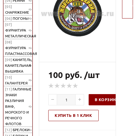
[04]
РЕМНИ
поис
[05]
СНАРЯЖЕНИЕ
[06]
ПОГОНЫ
[07]
ФУРНИТУРА
МЕТАЛЛИЧЕСКАЯ
[08]
ФУРНИТУРА
ПЛАСТМАССОВАЯ
[09]
КАНИТЕЛЬ,
КАНИТЕЛЬНАЯ
ВЫШИВКА
100 руб. /шт
[10]
ГАЛАНТЕРЕЯ
[11]
ГАЛУННЫЕ
ЗНАКИ
В КОРЗИНУ
РАЗЛИЧИЯ
ВМФ,
МОРСКОГО И
КУПИТЬ В 1 КЛИК
РЕЧНОГО
ФЛОТОВ
[12]
БРЕЛОКИ
[13]
БЛЯХИ И