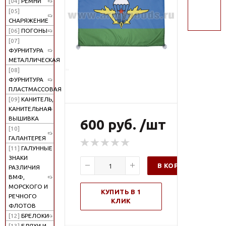
[04]
РЕМНИ
поиск
[05]
СНАРЯЖЕНИЕ
[06]
ПОГОНЫ
[07]
ФУРНИТУРА
МЕТАЛЛИЧЕСКАЯ
[08]
ФУРНИТУРА
ПЛАСТМАССОВАЯ
[09]
КАНИТЕЛЬ,
КАНИТЕЛЬНАЯ
ВЫШИВКА
600 руб. /шт
[10]
ГАЛАНТЕРЕЯ
[11]
ГАЛУННЫЕ
ЗНАКИ
В КОРЗИНУ
РАЗЛИЧИЯ
ВМФ,
МОРСКОГО И
КУПИТЬ В 1
РЕЧНОГО
КЛИК
ФЛОТОВ
[12]
БРЕЛОКИ
[13]
БЛЯХИ И