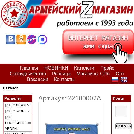
Главная
НОВИНКИ
Каталоги
Прайс
Сотрудничество
Розница
Магазины СПб
Опт
Вакансии
Контакты
Каталог
Артикул: 22100002А
Разделы
Поиск
[01]
ОДЕЖДА
[02]
ОБУВЬ
[03]
ГОЛОВНЫЕ
ИСКАТЬ
УБОРЫ
Расширен