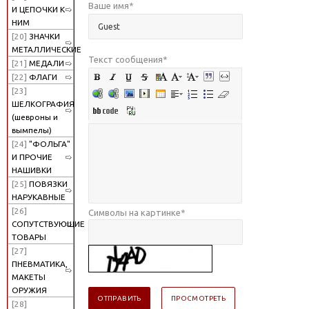
Ваше имя
*
И ЦЕПОЧКИ К
НИМ
[20]
ЗНАЧКИ
МЕТАЛЛИЧЕСКИЕ
Текст сообщения
*
[21]
МЕДАЛИ
[22]
ФЛАГИ
[23]
ШЕЛКОГРАФИЯ
(шевроны и
вымпелы)
[24]
"ФОЛЬГА"
И ПРОЧИЕ
НАШИВКИ
[25]
ПОВЯЗКИ
НАРУКАВНЫЕ
[26]
Символы на картинке
*
СОПУТСТВУЮЩИЕ
ТОВАРЫ
[27]
ПНЕВМАТИКА,
МАКЕТЫ
ОРУЖИЯ
[28]