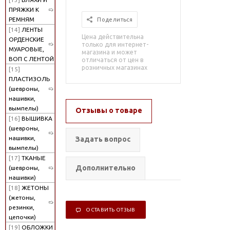
ПРЯЖКИ К
РЕМНЯМ
Поделиться
[14]
ЛЕНТЫ
Цена действительна
ОРДЕНСКИЕ
только для интернет-
МУАРОВЫЕ,
магазина и может
ВОП С ЛЕНТОЙ
отличаться от цен в
розничных магазинах
[15]
ПЛАСТИЗОЛЬ
(шевроны,
нашивки,
вымпелы)
Отзывы о товаре
[16]
ВЫШИВКА
(шевроны,
нашивки,
Задать вопрос
вымпелы)
[17]
ТКАНЫЕ
Дополнительно
(шевроны,
нашивки)
[18]
ЖЕТОНЫ
(жетоны,
резинки,
ОСТАВИТЬ ОТЗЫВ
цепочки)
[19]
ОБЛОЖКИ