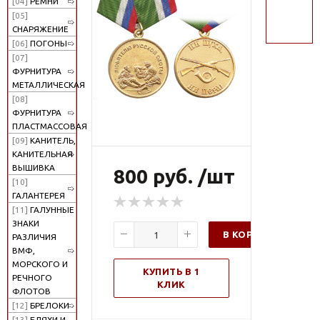
[04]
РЕМНИ
поиск
[05]
СНАРЯЖЕНИЕ
[06]
ПОГОНЫ
[07]
ФУРНИТУРА
МЕТАЛЛИЧЕСКАЯ
[08]
ФУРНИТУРА
ПЛАСТМАССОВАЯ
[09]
КАНИТЕЛЬ,
КАНИТЕЛЬНАЯ
ВЫШИВКА
800 руб. /шт
[10]
ГАЛАНТЕРЕЯ
[11]
ГАЛУННЫЕ
ЗНАКИ
В КОРЗИНУ
РАЗЛИЧИЯ
ВМФ,
МОРСКОГО И
КУПИТЬ В 1
РЕЧНОГО
КЛИК
ФЛОТОВ
[12]
БРЕЛОКИ
[13]
БЛЯХИ И