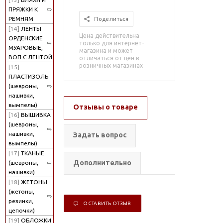
ПРЯЖКИ К
РЕМНЯМ
Поделиться
[14]
ЛЕНТЫ
Цена действительна
ОРДЕНСКИЕ
только для интернет-
МУАРОВЫЕ,
магазина и может
ВОП С ЛЕНТОЙ
отличаться от цен в
розничных магазинах
[15]
ПЛАСТИЗОЛЬ
(шевроны,
нашивки,
вымпелы)
Отзывы о товаре
[16]
ВЫШИВКА
(шевроны,
нашивки,
Задать вопрос
вымпелы)
[17]
ТКАНЫЕ
Дополнительно
(шевроны,
нашивки)
[18]
ЖЕТОНЫ
(жетоны,
резинки,
ОСТАВИТЬ ОТЗЫВ
цепочки)
[19]
ОБЛОЖКИ