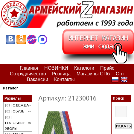
Главная
НОВИНКИ
Каталоги
Прайс
Сотрудничество
Розница
Магазины СПб
Опт
Вакансии
Контакты
Каталог
Артикул: 21230016
Разделы
Поиск
[01]
ОДЕЖДА
[02]
ОБУВЬ
[03]
ГОЛОВНЫЕ
ИСКАТЬ
УБОРЫ
Расширен