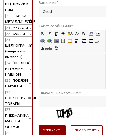
Ваше имя
*
И ЦЕПОЧКИ К
НИМ
[20]
ЗНАЧКИ
МЕТАЛЛИЧЕСКИЕ
Текст сообщения
*
[21]
МЕДАЛИ
[22]
ФЛАГИ
[23]
ШЕЛКОГРАФИЯ
(шевроны и
вымпелы)
[24]
"ФОЛЬГА"
И ПРОЧИЕ
НАШИВКИ
[25]
ПОВЯЗКИ
НАРУКАВНЫЕ
[26]
Символы на картинке
*
СОПУТСТВУЮЩИЕ
ТОВАРЫ
[27]
ПНЕВМАТИКА,
МАКЕТЫ
ОРУЖИЯ
[28]