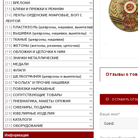
[12]
БРЕЛОКИ
[13]
БЛЯХИ И ПРЯЖКИ К РЕМНЯМ
[14]
ЛЕНТЫ ОРДЕНСКИЕ МУАРОВЫЕ, ВОП С
ЛЕНТОЙ
[15]
ПЛАСТИЗОЛЬ (шевроны, нашивки, вымпелы)
[16]
ВЫШИВКА (шевроны, нашивки, вымпелы)
[17]
ТКАНЫЕ (шевроны, нашивки)
[18]
ЖЕТОНЫ (жетоны, резинки, цепочки)
[19]
ОБЛОЖКИ И ЦЕПОЧКИ К НИМ
[20]
ЗНАЧКИ МЕТАЛЛИЧЕСКИЕ
[21]
МЕДАЛИ
[22]
ФЛАГИ
Отзывы о тов
[23]
ШЕЛКОГРАФИЯ (шевроны и вымпелы)
[24]
"ФОЛЬГА" И ПРОЧИЕ НАШИВКИ
[25]
ПОВЯЗКИ НАРУКАВНЫЕ
[26]
СОПУТСТВУЮЩИЕ ТОВАРЫ
ОСТАВИТЬ ОТЗ
[27]
ПНЕВМАТИКА, МАКЕТЫ ОРУЖИЯ
[28]
СУВЕНИРЫ, ПОДАРКИ
[29]
ЮВЕЛИРНЫЕ ИЗДЕЛИЯ
Ваше имя
*
[30]
КАТАЛОГИ
[33]
ОБОРУДОВАНИЕ
Информация
Текст сообщения
*