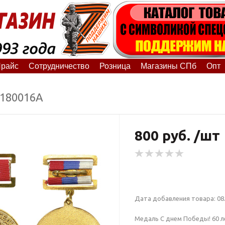
райс
Сотрудничество
Розница
Магазины СПб
Опт
1180016А
800 руб. /шт
Дата добавления товара: 08.
Медаль С днем Победы! 60 ле