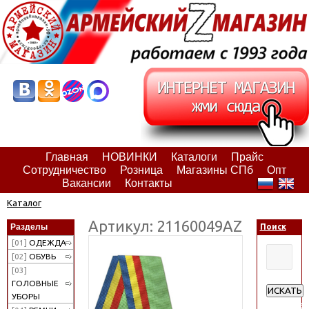
Главная
НОВИНКИ
Каталоги
Прайс
Сотрудничество
Розница
Магазины СПб
Опт
Вакансии
Контакты
Каталог
Артикул: 21160049АZ
Разделы
Поиск
[01]
ОДЕЖДА
[02]
ОБУВЬ
[03]
ГОЛОВНЫЕ
ИСКАТЬ
УБОРЫ
Расширен