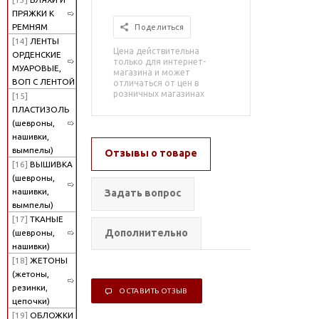
ПРЯЖКИ К
РЕМНЯМ
Поделиться
[14]
ЛЕНТЫ
Цена действительна
ОРДЕНСКИЕ
только для интернет-
МУАРОВЫЕ,
магазина и может
ВОП С ЛЕНТОЙ
отличаться от цен в
розничных магазинах
[15]
ПЛАСТИЗОЛЬ
(шевроны,
нашивки,
вымпелы)
Отзывы о товаре
[16]
ВЫШИВКА
(шевроны,
нашивки,
Задать вопрос
вымпелы)
[17]
ТКАНЫЕ
Дополнительно
(шевроны,
нашивки)
[18]
ЖЕТОНЫ
(жетоны,
резинки,
ОСТАВИТЬ ОТЗЫВ
цепочки)
[19]
ОБЛОЖКИ