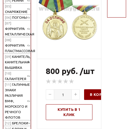
[04]
РЕМНИ
поиск
[05]
СНАРЯЖЕНИЕ
[06]
ПОГОНЫ
[07]
ФУРНИТУРА
МЕТАЛЛИЧЕСКАЯ
[08]
ФУРНИТУРА
ПЛАСТМАССОВАЯ
[09]
КАНИТЕЛЬ,
КАНИТЕЛЬНАЯ
ВЫШИВКА
800 руб. /шт
[10]
ГАЛАНТЕРЕЯ
[11]
ГАЛУННЫЕ
ЗНАКИ
В КОРЗИНУ
РАЗЛИЧИЯ
ВМФ,
МОРСКОГО И
КУПИТЬ В 1
РЕЧНОГО
КЛИК
ФЛОТОВ
[12]
БРЕЛОКИ
[13]
БЛЯХИ И