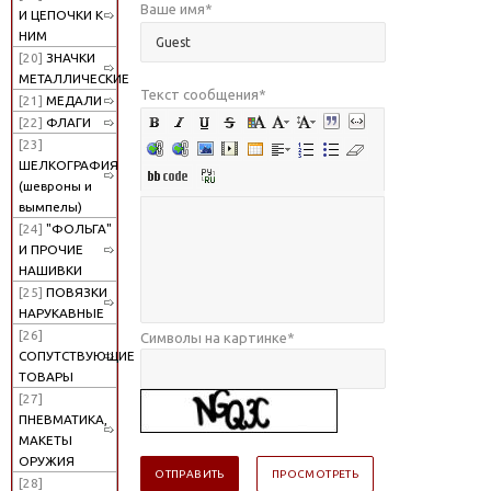
Ваше имя
*
И ЦЕПОЧКИ К
НИМ
[20]
ЗНАЧКИ
МЕТАЛЛИЧЕСКИЕ
Текст сообщения
*
[21]
МЕДАЛИ
[22]
ФЛАГИ
[23]
ШЕЛКОГРАФИЯ
(шевроны и
вымпелы)
[24]
"ФОЛЬГА"
И ПРОЧИЕ
НАШИВКИ
[25]
ПОВЯЗКИ
НАРУКАВНЫЕ
[26]
Символы на картинке
*
СОПУТСТВУЮЩИЕ
ТОВАРЫ
[27]
ПНЕВМАТИКА,
МАКЕТЫ
ОРУЖИЯ
[28]