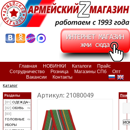
Главная
НОВИНКИ
Каталоги
Прайс
Сотрудничество
Розница
Магазины СПб
Опт
Вакансии
Контакты
Каталог
Артикул: 21080049
Разделы
Поис
[01]
ОДЕЖДА
[02]
ОБУВЬ
[03]
ГОЛОВНЫЕ
ИС
УБОРЫ
Рас