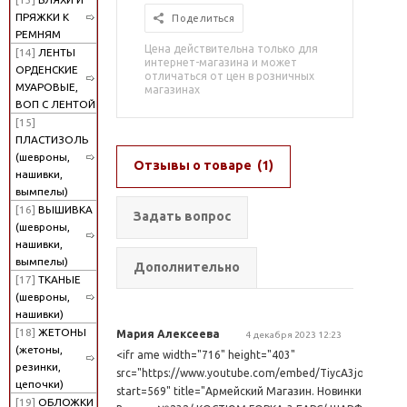
ПРЯЖКИ К
Поделиться
РЕМНЯМ
Цена действительна только для
[14]
ЛЕНТЫ
интернет-магазина и может
ОРДЕНСКИЕ
отличаться от цен в розничных
МУАРОВЫЕ,
магазинах
ВОП С ЛЕНТОЙ
[15]
ПЛАСТИЗОЛЬ
(шевроны,
Отзывы о товаре
(1)
нашивки,
вымпелы)
[16]
ВЫШИВКА
Задать вопрос
(шевроны,
нашивки,
вымпелы)
Дополнительно
[17]
ТКАНЫЕ
(шевроны,
нашивки)
[18]
ЖЕТОНЫ
Мария Алексеева
4 декабря 2023 12:23
(жетоны,
<ifr ame width="716" height="403"
резинки,
src="https://www.youtube.com/embed/TiycA3jonn4?
цепочки)
start=569" title="Армейский Магазин. Новинки.
[19]
ОБЛОЖКИ