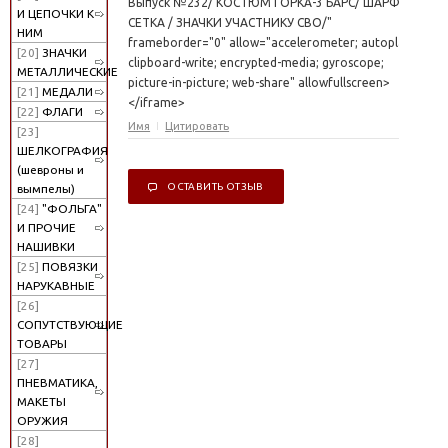
Выпуск №232/ КОСТЮМ ГОРКА-3 БАРС/ ШАРФ-
И ЦЕПОЧКИ К
СЕТКА / ЗНАЧКИ УЧАСТНИКУ СВО/"
НИМ
frameborder="0" allow="accelerometer; autoplay;
[20]
ЗНАЧКИ
clipboard-write; encrypted-media; gyroscope;
МЕТАЛЛИЧЕСКИЕ
picture-in-picture; web-share" allowfullscreen>
[21]
МЕДАЛИ
</iframe>
[22]
ФЛАГИ
Имя
Цитировать
[23]
ШЕЛКОГРАФИЯ
(шевроны и
ОСТАВИТЬ ОТЗЫВ
вымпелы)
[24]
"ФОЛЬГА"
И ПРОЧИЕ
НАШИВКИ
[25]
ПОВЯЗКИ
НАРУКАВНЫЕ
[26]
СОПУТСТВУЮЩИЕ
ТОВАРЫ
[27]
ПНЕВМАТИКА,
МАКЕТЫ
ОРУЖИЯ
[28]