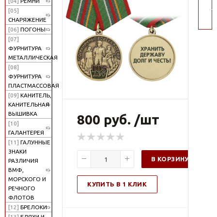
[04]
РЕМНИ
пои
[05]
СНАРЯЖЕНИЕ
[06]
ПОГОНЫ
[07]
ФУРНИТУРА
МЕТАЛЛИЧЕСКАЯ
[08]
ФУРНИТУРА
ПЛАСТМАССОВАЯ
[09]
КАНИТЕЛЬ,
КАНИТЕЛЬНАЯ
ВЫШИВКА
800 руб. /шт
[10]
ГАЛАНТЕРЕЯ
[11]
ГАЛУННЫЕ
ЗНАКИ
В КОРЗИНУ
РАЗЛИЧИЯ
ВМФ,
МОРСКОГО И
КУПИТЬ В 1 КЛИК
РЕЧНОГО
ФЛОТОВ
[12]
БРЕЛОКИ
[13]
БЛЯХИ И