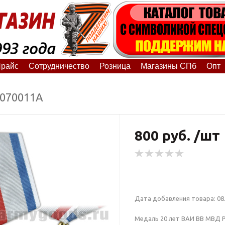
райс
Сотрудничество
Розница
Магазины СПб
Опт
1070011А
800 руб. /шт
Дата добавления товара: 08.
Медаль 20 лет ВАИ ВВ МВД Р