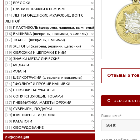
[12]
БРЕЛОКИ
[13]
БЛЯХИ И ПРЯЖКИ К РЕМНЯМ
[14]
ЛЕНТЫ ОРДЕНСКИЕ МУАРОВЫЕ, ВОП С
ЛЕНТОЙ
[15]
ПЛАСТИЗОЛЬ (шевроны, нашивки, вымпелы)
[16]
ВЫШИВКА (шевроны, нашивки, вымпелы)
[17]
ТКАНЫЕ (шевроны, нашивки)
[18]
ЖЕТОНЫ (жетоны, резинки, цепочки)
[19]
ОБЛОЖКИ И ЦЕПОЧКИ К НИМ
[20]
ЗНАЧКИ МЕТАЛЛИЧЕСКИЕ
[21]
МЕДАЛИ
[22]
ФЛАГИ
Отзывы о тов
[23]
ШЕЛКОГРАФИЯ (шевроны и вымпелы)
[24]
"ФОЛЬГА" И ПРОЧИЕ НАШИВКИ
[25]
ПОВЯЗКИ НАРУКАВНЫЕ
[26]
СОПУТСТВУЮЩИЕ ТОВАРЫ
ОСТАВИТЬ ОТЗ
[27]
ПНЕВМАТИКА, МАКЕТЫ ОРУЖИЯ
[28]
СУВЕНИРЫ, ПОДАРКИ
[29]
ЮВЕЛИРНЫЕ ИЗДЕЛИЯ
Ваше имя
*
[30]
КАТАЛОГИ
[33]
ОБОРУДОВАНИЕ
Информация
Текст сообщения
*