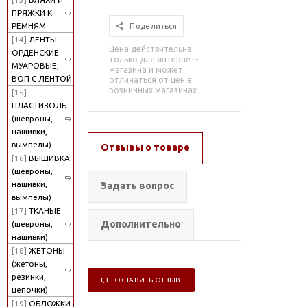
ПРЯЖКИ К
РЕМНЯМ
Поделиться
[14]
ЛЕНТЫ
Цена действительна
ОРДЕНСКИЕ
только для интернет-
МУАРОВЫЕ,
магазина и может
ВОП С ЛЕНТОЙ
отличаться от цен в
розничных магазинах
[15]
ПЛАСТИЗОЛЬ
(шевроны,
нашивки,
вымпелы)
Отзывы о товаре
[16]
ВЫШИВКА
(шевроны,
нашивки,
Задать вопрос
вымпелы)
[17]
ТКАНЫЕ
Дополнительно
(шевроны,
нашивки)
[18]
ЖЕТОНЫ
(жетоны,
резинки,
ОСТАВИТЬ ОТЗЫВ
цепочки)
[19]
ОБЛОЖКИ