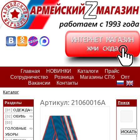
Главная
НОВИНКИ
Каталоги
Прайс
Сотрудничество
Розница
Магазины СПб
Опт
Вакансии
Контакты
Каталог
Артикул: 21060016А
Разделы
Поиск
[01]
ОДЕЖДА
[02]
ОБУВЬ
[03]
ГОЛОВНЫЕ
ИСКАТЬ
УБОРЫ
Расширен