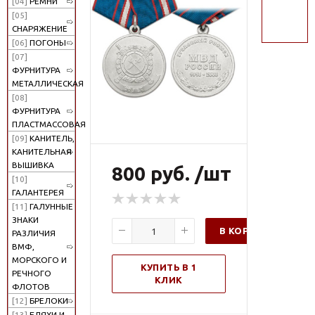
[04]
РЕМНИ
поиск
[05]
СНАРЯЖЕНИЕ
[06]
ПОГОНЫ
[07]
ФУРНИТУРА
МЕТАЛЛИЧЕСКАЯ
[08]
ФУРНИТУРА
ПЛАСТМАССОВАЯ
[09]
КАНИТЕЛЬ,
КАНИТЕЛЬНАЯ
ВЫШИВКА
800 руб. /шт
[10]
ГАЛАНТЕРЕЯ
[11]
ГАЛУННЫЕ
ЗНАКИ
В КОРЗИНУ
РАЗЛИЧИЯ
ВМФ,
МОРСКОГО И
КУПИТЬ В 1
РЕЧНОГО
КЛИК
ФЛОТОВ
[12]
БРЕЛОКИ
[13]
БЛЯХИ И