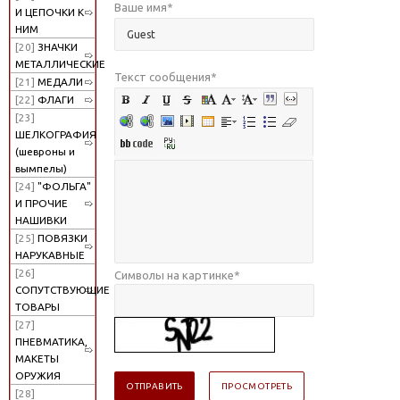
Ваше имя
*
И ЦЕПОЧКИ К
НИМ
[20]
ЗНАЧКИ
МЕТАЛЛИЧЕСКИЕ
Текст сообщения
*
[21]
МЕДАЛИ
[22]
ФЛАГИ
[23]
ШЕЛКОГРАФИЯ
(шевроны и
вымпелы)
[24]
"ФОЛЬГА"
И ПРОЧИЕ
НАШИВКИ
[25]
ПОВЯЗКИ
НАРУКАВНЫЕ
[26]
Символы на картинке
*
СОПУТСТВУЮЩИЕ
ТОВАРЫ
[27]
ПНЕВМАТИКА,
МАКЕТЫ
ОРУЖИЯ
[28]