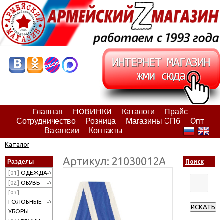
Главная
НОВИНКИ
Каталоги
Прайс
Сотрудничество
Розница
Магазины СПб
Опт
Вакансии
Контакты
Каталог
Артикул: 21030012А
Разделы
Поиск
[01]
ОДЕЖДА
[02]
ОБУВЬ
[03]
ГОЛОВНЫЕ
ИСКАТЬ
УБОРЫ
Расширен