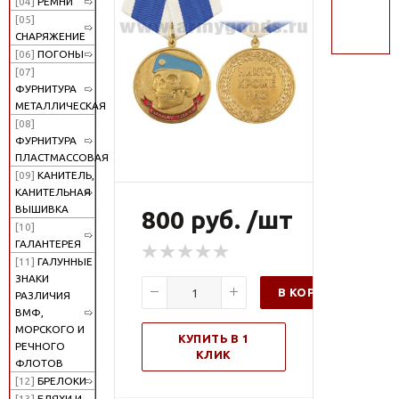
[04]
РЕМНИ
поиск
[05]
СНАРЯЖЕНИЕ
[06]
ПОГОНЫ
[07]
ФУРНИТУРА
МЕТАЛЛИЧЕСКАЯ
[08]
ФУРНИТУРА
ПЛАСТМАССОВАЯ
[09]
КАНИТЕЛЬ,
КАНИТЕЛЬНАЯ
ВЫШИВКА
800 руб. /шт
[10]
ГАЛАНТЕРЕЯ
[11]
ГАЛУННЫЕ
ЗНАКИ
В КОРЗИНУ
РАЗЛИЧИЯ
ВМФ,
МОРСКОГО И
КУПИТЬ В 1
РЕЧНОГО
КЛИК
ФЛОТОВ
[12]
БРЕЛОКИ
[13]
БЛЯХИ И