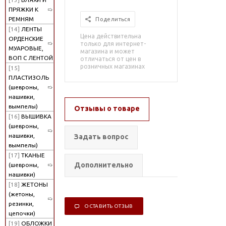
ПРЯЖКИ К
РЕМНЯМ
Поделиться
[14]
ЛЕНТЫ
Цена действительна
ОРДЕНСКИЕ
только для интернет-
МУАРОВЫЕ,
магазина и может
ВОП С ЛЕНТОЙ
отличаться от цен в
розничных магазинах
[15]
ПЛАСТИЗОЛЬ
(шевроны,
нашивки,
вымпелы)
Отзывы о товаре
[16]
ВЫШИВКА
(шевроны,
нашивки,
Задать вопрос
вымпелы)
[17]
ТКАНЫЕ
Дополнительно
(шевроны,
нашивки)
[18]
ЖЕТОНЫ
(жетоны,
резинки,
ОСТАВИТЬ ОТЗЫВ
цепочки)
[19]
ОБЛОЖКИ