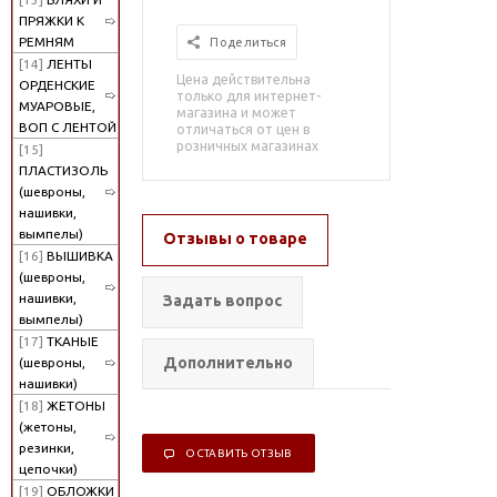
ПРЯЖКИ К
РЕМНЯМ
Поделиться
[14]
ЛЕНТЫ
Цена действительна
ОРДЕНСКИЕ
только для интернет-
МУАРОВЫЕ,
магазина и может
ВОП С ЛЕНТОЙ
отличаться от цен в
розничных магазинах
[15]
ПЛАСТИЗОЛЬ
(шевроны,
нашивки,
вымпелы)
Отзывы о товаре
[16]
ВЫШИВКА
(шевроны,
нашивки,
Задать вопрос
вымпелы)
[17]
ТКАНЫЕ
Дополнительно
(шевроны,
нашивки)
[18]
ЖЕТОНЫ
(жетоны,
резинки,
ОСТАВИТЬ ОТЗЫВ
цепочки)
[19]
ОБЛОЖКИ