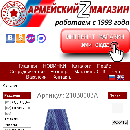
Главная
НОВИНКИ
Каталоги
Прайс
Сотрудничество
Розница
Магазины СПб
Опт
Вакансии
Контакты
Каталог
Артикул: 21030003А
Разделы
Поиск
[01]
ОДЕЖДА
[02]
ОБУВЬ
[03]
ГОЛОВНЫЕ
ИСКАТЬ
УБОРЫ
Расширен