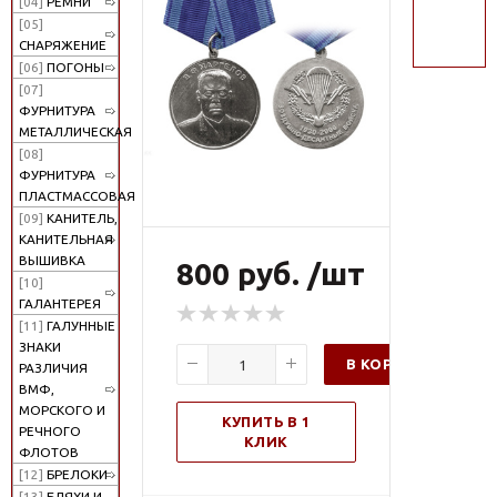
[04]
РЕМНИ
поиск
[05]
СНАРЯЖЕНИЕ
[06]
ПОГОНЫ
[07]
ФУРНИТУРА
МЕТАЛЛИЧЕСКАЯ
[08]
ФУРНИТУРА
ПЛАСТМАССОВАЯ
[09]
КАНИТЕЛЬ,
КАНИТЕЛЬНАЯ
ВЫШИВКА
800 руб. /шт
[10]
ГАЛАНТЕРЕЯ
[11]
ГАЛУННЫЕ
ЗНАКИ
В КОРЗИНУ
РАЗЛИЧИЯ
ВМФ,
МОРСКОГО И
КУПИТЬ В 1
РЕЧНОГО
КЛИК
ФЛОТОВ
[12]
БРЕЛОКИ
[13]
БЛЯХИ И