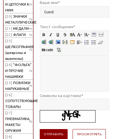
Ваше имя
*
И ЦЕПОЧКИ К
НИМ
[20]
ЗНАЧКИ
МЕТАЛЛИЧЕСКИЕ
Текст сообщения
*
[21]
МЕДАЛИ
[22]
ФЛАГИ
[23]
ШЕЛКОГРАФИЯ
(шевроны и
вымпелы)
[24]
"ФОЛЬГА"
И ПРОЧИЕ
НАШИВКИ
[25]
ПОВЯЗКИ
НАРУКАВНЫЕ
[26]
Символы на картинке
*
СОПУТСТВУЮЩИЕ
ТОВАРЫ
[27]
ПНЕВМАТИКА,
МАКЕТЫ
ОРУЖИЯ
[28]