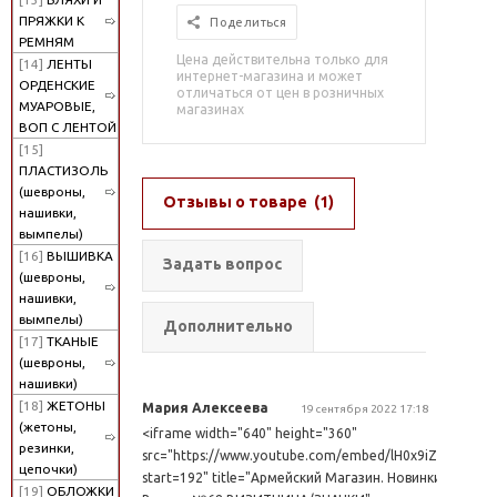
ПРЯЖКИ К
Поделиться
РЕМНЯМ
Цена действительна только для
[14]
ЛЕНТЫ
интернет-магазина и может
ОРДЕНСКИЕ
отличаться от цен в розничных
МУАРОВЫЕ,
магазинах
ВОП С ЛЕНТОЙ
[15]
ПЛАСТИЗОЛЬ
(шевроны,
Отзывы о товаре
(1)
нашивки,
вымпелы)
[16]
ВЫШИВКА
Задать вопрос
(шевроны,
нашивки,
вымпелы)
Дополнительно
[17]
ТКАНЫЕ
(шевроны,
нашивки)
[18]
ЖЕТОНЫ
Мария Алексеева
19 сентября 2022 17:18
(жетоны,
<iframe width="640" height="360"
резинки,
src="https://www.youtube.com/embed/lH0x9iZLy5I?
цепочки)
start=192" title="Армейский Магазин. Новинки.
[19]
ОБЛОЖКИ