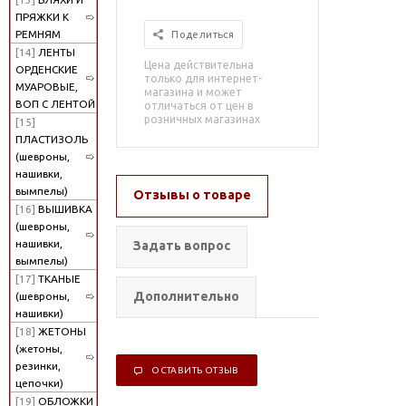
ПРЯЖКИ К
РЕМНЯМ
Поделиться
[14]
ЛЕНТЫ
Цена действительна
ОРДЕНСКИЕ
только для интернет-
МУАРОВЫЕ,
магазина и может
ВОП С ЛЕНТОЙ
отличаться от цен в
розничных магазинах
[15]
ПЛАСТИЗОЛЬ
(шевроны,
нашивки,
вымпелы)
Отзывы о товаре
[16]
ВЫШИВКА
(шевроны,
нашивки,
Задать вопрос
вымпелы)
[17]
ТКАНЫЕ
Дополнительно
(шевроны,
нашивки)
[18]
ЖЕТОНЫ
(жетоны,
резинки,
ОСТАВИТЬ ОТЗЫВ
цепочки)
[19]
ОБЛОЖКИ