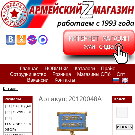
Главная
НОВИНКИ
Каталоги
Прайс
Сотрудничество
Розница
Магазины СПб
Опт
Вакансии
Контакты
Каталог
Артикул: 20120048А
Разделы
Поиск
[01]
ОДЕЖДА
[02]
ОБУВЬ
[03]
ГОЛОВНЫЕ
ИСКАТЬ
УБОРЫ
Расширен