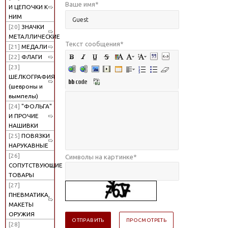
Ваше имя
*
И ЦЕПОЧКИ К
НИМ
[20]
ЗНАЧКИ
МЕТАЛЛИЧЕСКИЕ
Текст сообщения
*
[21]
МЕДАЛИ
[22]
ФЛАГИ
[23]
ШЕЛКОГРАФИЯ
(шевроны и
вымпелы)
[24]
"ФОЛЬГА"
И ПРОЧИЕ
НАШИВКИ
[25]
ПОВЯЗКИ
НАРУКАВНЫЕ
[26]
Символы на картинке
*
СОПУТСТВУЮЩИЕ
ТОВАРЫ
[27]
ПНЕВМАТИКА,
МАКЕТЫ
ОРУЖИЯ
[28]