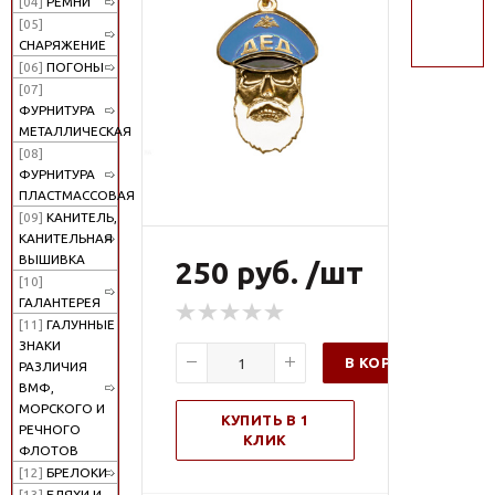
[04]
РЕМНИ
поиск
[05]
СНАРЯЖЕНИЕ
[06]
ПОГОНЫ
[07]
ФУРНИТУРА
МЕТАЛЛИЧЕСКАЯ
[08]
ФУРНИТУРА
ПЛАСТМАССОВАЯ
[09]
КАНИТЕЛЬ,
КАНИТЕЛЬНАЯ
ВЫШИВКА
250 руб. /шт
[10]
ГАЛАНТЕРЕЯ
[11]
ГАЛУННЫЕ
ЗНАКИ
В КОРЗИНУ
РАЗЛИЧИЯ
ВМФ,
МОРСКОГО И
КУПИТЬ В 1
РЕЧНОГО
КЛИК
ФЛОТОВ
[12]
БРЕЛОКИ
[13]
БЛЯХИ И