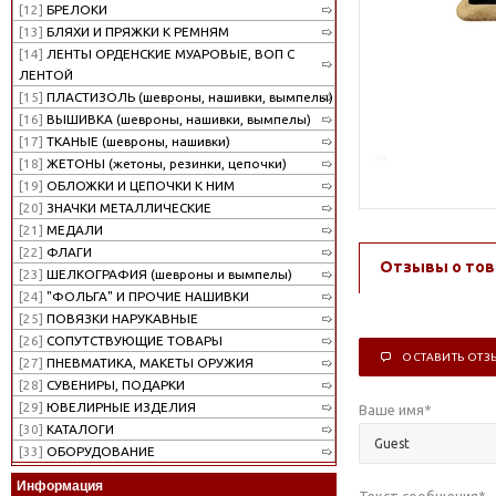
[12]
БРЕЛОКИ
[13]
БЛЯХИ И ПРЯЖКИ К РЕМНЯМ
[14]
ЛЕНТЫ ОРДЕНСКИЕ МУАРОВЫЕ, ВОП С
ЛЕНТОЙ
[15]
ПЛАСТИЗОЛЬ (шевроны, нашивки, вымпелы)
[16]
ВЫШИВКА (шевроны, нашивки, вымпелы)
[17]
ТКАНЫЕ (шевроны, нашивки)
[18]
ЖЕТОНЫ (жетоны, резинки, цепочки)
[19]
ОБЛОЖКИ И ЦЕПОЧКИ К НИМ
[20]
ЗНАЧКИ МЕТАЛЛИЧЕСКИЕ
[21]
МЕДАЛИ
[22]
ФЛАГИ
Отзывы о тов
[23]
ШЕЛКОГРАФИЯ (шевроны и вымпелы)
[24]
"ФОЛЬГА" И ПРОЧИЕ НАШИВКИ
[25]
ПОВЯЗКИ НАРУКАВНЫЕ
[26]
СОПУТСТВУЮЩИЕ ТОВАРЫ
ОСТАВИТЬ ОТЗ
[27]
ПНЕВМАТИКА, МАКЕТЫ ОРУЖИЯ
[28]
СУВЕНИРЫ, ПОДАРКИ
[29]
ЮВЕЛИРНЫЕ ИЗДЕЛИЯ
Ваше имя
*
[30]
КАТАЛОГИ
[33]
ОБОРУДОВАНИЕ
Информация
Текст сообщения
*