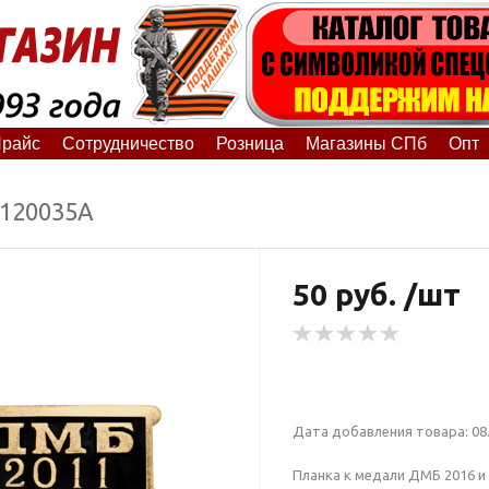
райс
Сотрудничество
Розница
Магазины СПб
Опт
0120035А
50 руб. /шт
Дата добавления товара: 08.
Планка к медали ДМБ 2016 и д