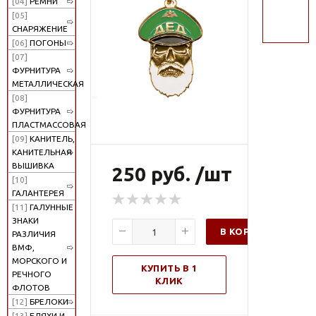
[04]
РЕМНИ
поиск
[05]
СНАРЯЖЕНИЕ
[06]
ПОГОНЫ
[07]
ФУРНИТУРА
МЕТАЛЛИЧЕСКАЯ
[08]
ФУРНИТУРА
ПЛАСТМАССОВАЯ
[09]
КАНИТЕЛЬ,
КАНИТЕЛЬНАЯ
ВЫШИВКА
250 руб. /шт
[10]
ГАЛАНТЕРЕЯ
[11]
ГАЛУННЫЕ
ЗНАКИ
В КОРЗИНУ
РАЗЛИЧИЯ
ВМФ,
МОРСКОГО И
КУПИТЬ В 1
РЕЧНОГО
КЛИК
ФЛОТОВ
[12]
БРЕЛОКИ
[13]
БЛЯХИ И