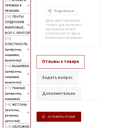
ПРЯЖКИ К
РЕМНЯМ
Поделиться
[14]
ЛЕНТЫ
Цена действительна
ОРДЕНСКИЕ
только для интернет-
МУАРОВЫЕ,
магазина и может
ВОП С ЛЕНТОЙ
отличаться от цен в
розничных магазинах
[15]
ПЛАСТИЗОЛЬ
(шевроны,
нашивки,
вымпелы)
Отзывы о товаре
[16]
ВЫШИВКА
(шевроны,
нашивки,
Задать вопрос
вымпелы)
[17]
ТКАНЫЕ
Дополнительно
(шевроны,
нашивки)
[18]
ЖЕТОНЫ
(жетоны,
резинки,
ОСТАВИТЬ ОТЗЫВ
цепочки)
[19]
ОБЛОЖКИ