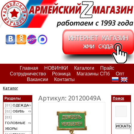
Главная
НОВИНКИ
Каталоги
Прайс
Сотрудничество
Розница
Магазины СПб
Опт
Вакансии
Контакты
Каталог
Артикул: 20120049А
Разделы
Поиск
[01]
ОДЕЖДА
[02]
ОБУВЬ
[03]
ГОЛОВНЫЕ
ИСКАТЬ
УБОРЫ
Расширен