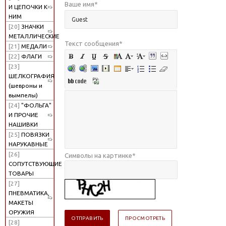
Ваше имя
*
И ЦЕПОЧКИ К
НИМ
[20]
ЗНАЧКИ
МЕТАЛЛИЧЕСКИЕ
Текст сообщения
*
[21]
МЕДАЛИ
[22]
ФЛАГИ
[23]
ШЕЛКОГРАФИЯ
(шевроны и
вымпелы)
[24]
"ФОЛЬГА"
И ПРОЧИЕ
НАШИВКИ
[25]
ПОВЯЗКИ
НАРУКАВНЫЕ
[26]
Символы на картинке
*
СОПУТСТВУЮЩИЕ
ТОВАРЫ
[27]
ПНЕВМАТИКА,
МАКЕТЫ
ОРУЖИЯ
[28]