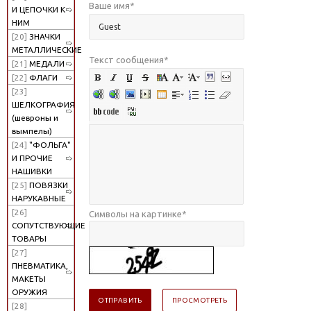
Ваше имя
*
И ЦЕПОЧКИ К
НИМ
[20]
ЗНАЧКИ
МЕТАЛЛИЧЕСКИЕ
Текст сообщения
*
[21]
МЕДАЛИ
[22]
ФЛАГИ
[23]
ШЕЛКОГРАФИЯ
(шевроны и
вымпелы)
[24]
"ФОЛЬГА"
И ПРОЧИЕ
НАШИВКИ
[25]
ПОВЯЗКИ
НАРУКАВНЫЕ
[26]
Символы на картинке
*
СОПУТСТВУЮЩИЕ
ТОВАРЫ
[27]
ПНЕВМАТИКА,
МАКЕТЫ
ОРУЖИЯ
[28]