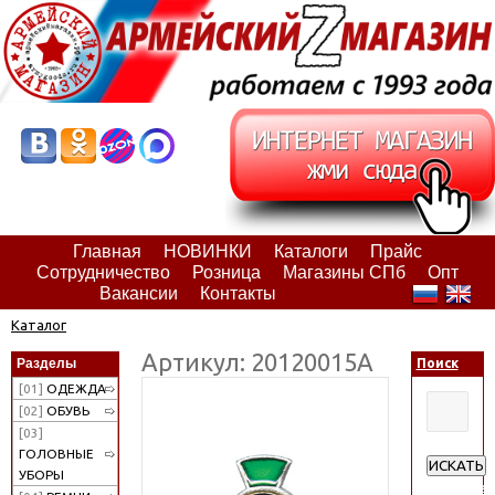
Главная
НОВИНКИ
Каталоги
Прайс
Сотрудничество
Розница
Магазины СПб
Опт
Вакансии
Контакты
Каталог
Артикул: 20120015А
Разделы
Поиск
[01]
ОДЕЖДА
[02]
ОБУВЬ
[03]
ГОЛОВНЫЕ
ИСКАТЬ
УБОРЫ
Расширен