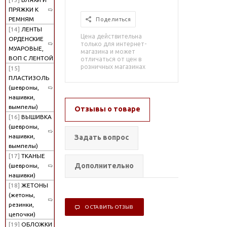
ПРЯЖКИ К
РЕМНЯМ
Поделиться
[14]
ЛЕНТЫ
Цена действительна
ОРДЕНСКИЕ
только для интернет-
МУАРОВЫЕ,
магазина и может
ВОП С ЛЕНТОЙ
отличаться от цен в
розничных магазинах
[15]
ПЛАСТИЗОЛЬ
(шевроны,
нашивки,
вымпелы)
Отзывы о товаре
[16]
ВЫШИВКА
(шевроны,
нашивки,
Задать вопрос
вымпелы)
[17]
ТКАНЫЕ
Дополнительно
(шевроны,
нашивки)
[18]
ЖЕТОНЫ
(жетоны,
резинки,
ОСТАВИТЬ ОТЗЫВ
цепочки)
[19]
ОБЛОЖКИ