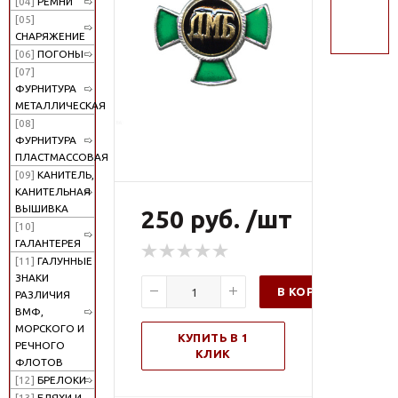
[04]
РЕМНИ
поиск
[05]
СНАРЯЖЕНИЕ
[06]
ПОГОНЫ
[07]
ФУРНИТУРА
МЕТАЛЛИЧЕСКАЯ
[08]
ФУРНИТУРА
ПЛАСТМАССОВАЯ
[09]
КАНИТЕЛЬ,
КАНИТЕЛЬНАЯ
ВЫШИВКА
250 руб. /шт
[10]
ГАЛАНТЕРЕЯ
[11]
ГАЛУННЫЕ
ЗНАКИ
В КОРЗИНУ
РАЗЛИЧИЯ
ВМФ,
МОРСКОГО И
КУПИТЬ В 1
РЕЧНОГО
КЛИК
ФЛОТОВ
[12]
БРЕЛОКИ
[13]
БЛЯХИ И