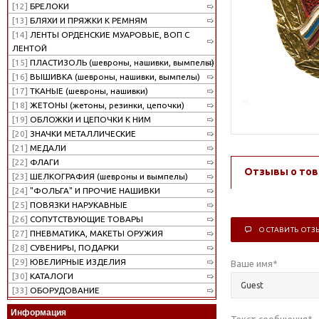
[12]
БРЕЛОКИ
[13]
БЛЯХИ И ПРЯЖКИ К РЕМНЯМ
[14]
ЛЕНТЫ ОРДЕНСКИЕ МУАРОВЫЕ, ВОП С
ЛЕНТОЙ
[15]
ПЛАСТИЗОЛЬ (шевроны, нашивки, вымпелы)
[16]
ВЫШИВКА (шевроны, нашивки, вымпелы)
[17]
ТКАНЫЕ (шевроны, нашивки)
[18]
ЖЕТОНЫ (жетоны, резинки, цепочки)
[19]
ОБЛОЖКИ И ЦЕПОЧКИ К НИМ
[20]
ЗНАЧКИ МЕТАЛЛИЧЕСКИЕ
[21]
МЕДАЛИ
[22]
ФЛАГИ
Отзывы о тов
[23]
ШЕЛКОГРАФИЯ (шевроны и вымпелы)
[24]
"ФОЛЬГА" И ПРОЧИЕ НАШИВКИ
[25]
ПОВЯЗКИ НАРУКАВНЫЕ
[26]
СОПУТСТВУЮЩИЕ ТОВАРЫ
ОСТАВИТЬ ОТЗ
[27]
ПНЕВМАТИКА, МАКЕТЫ ОРУЖИЯ
[28]
СУВЕНИРЫ, ПОДАРКИ
[29]
ЮВЕЛИРНЫЕ ИЗДЕЛИЯ
Ваше имя
*
[30]
КАТАЛОГИ
[33]
ОБОРУДОВАНИЕ
Информация
Текст сообщения
*