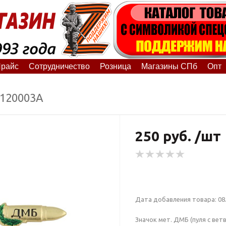
райс
Сотрудничество
Розница
Магазины СПб
Опт
0120003А
250 руб. /шт
Дата добавления товара: 08.
Значок мет. ДМБ (пуля с ветв