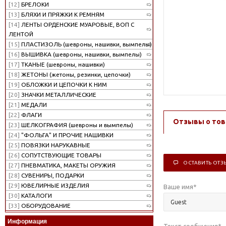
[12]
БРЕЛОКИ
[13]
БЛЯХИ И ПРЯЖКИ К РЕМНЯМ
[14]
ЛЕНТЫ ОРДЕНСКИЕ МУАРОВЫЕ, ВОП С
ЛЕНТОЙ
[15]
ПЛАСТИЗОЛЬ (шевроны, нашивки, вымпелы)
[16]
ВЫШИВКА (шевроны, нашивки, вымпелы)
[17]
ТКАНЫЕ (шевроны, нашивки)
[18]
ЖЕТОНЫ (жетоны, резинки, цепочки)
[19]
ОБЛОЖКИ И ЦЕПОЧКИ К НИМ
[20]
ЗНАЧКИ МЕТАЛЛИЧЕСКИЕ
[21]
МЕДАЛИ
[22]
ФЛАГИ
Отзывы о тов
[23]
ШЕЛКОГРАФИЯ (шевроны и вымпелы)
[24]
"ФОЛЬГА" И ПРОЧИЕ НАШИВКИ
[25]
ПОВЯЗКИ НАРУКАВНЫЕ
[26]
СОПУТСТВУЮЩИЕ ТОВАРЫ
ОСТАВИТЬ ОТЗ
[27]
ПНЕВМАТИКА, МАКЕТЫ ОРУЖИЯ
[28]
СУВЕНИРЫ, ПОДАРКИ
[29]
ЮВЕЛИРНЫЕ ИЗДЕЛИЯ
Ваше имя
*
[30]
КАТАЛОГИ
[33]
ОБОРУДОВАНИЕ
Информация
Текст сообщения
*