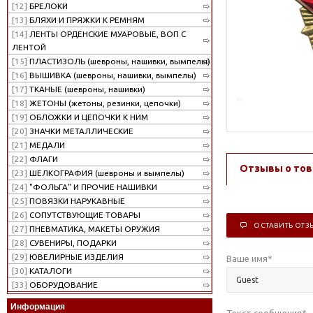
[12]
БРЕЛОКИ
[13]
БЛЯХИ И ПРЯЖКИ К РЕМНЯМ
[14]
ЛЕНТЫ ОРДЕНСКИЕ МУАРОВЫЕ, ВОП С
ЛЕНТОЙ
[15]
ПЛАСТИЗОЛЬ (шевроны, нашивки, вымпелы)
[16]
ВЫШИВКА (шевроны, нашивки, вымпелы)
[17]
ТКАНЫЕ (шевроны, нашивки)
[18]
ЖЕТОНЫ (жетоны, резинки, цепочки)
[19]
ОБЛОЖКИ И ЦЕПОЧКИ К НИМ
[20]
ЗНАЧКИ МЕТАЛЛИЧЕСКИЕ
[21]
МЕДАЛИ
[22]
ФЛАГИ
Отзывы о тов
[23]
ШЕЛКОГРАФИЯ (шевроны и вымпелы)
[24]
"ФОЛЬГА" И ПРОЧИЕ НАШИВКИ
[25]
ПОВЯЗКИ НАРУКАВНЫЕ
[26]
СОПУТСТВУЮЩИЕ ТОВАРЫ
ОСТАВИТЬ ОТЗ
[27]
ПНЕВМАТИКА, МАКЕТЫ ОРУЖИЯ
[28]
СУВЕНИРЫ, ПОДАРКИ
[29]
ЮВЕЛИРНЫЕ ИЗДЕЛИЯ
Ваше имя
*
[30]
КАТАЛОГИ
[33]
ОБОРУДОВАНИЕ
Информация
Текст сообщения
*