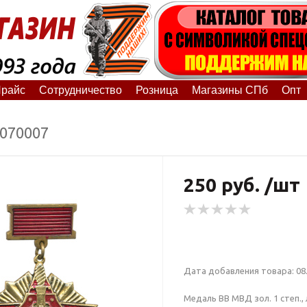
райс
Сотрудничество
Розница
Магазины СПб
Опт
0070007
250 руб. /шт
Дата добавления товара: 08.
Медаль ВВ МВД зол. 1 степ., л