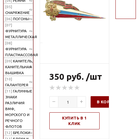
[04]
РЕМНИ
поиск
[05]
СНАРЯЖЕНИЕ
[06]
ПОГОНЫ
[07]
ФУРНИТУРА
МЕТАЛЛИЧЕСКАЯ
[08]
ФУРНИТУРА
ПЛАСТМАССОВАЯ
[09]
КАНИТЕЛЬ,
КАНИТЕЛЬНАЯ
ВЫШИВКА
350 руб. /шт
[10]
ГАЛАНТЕРЕЯ
[11]
ГАЛУННЫЕ
ЗНАКИ
В КОРЗИНУ
РАЗЛИЧИЯ
ВМФ,
МОРСКОГО И
КУПИТЬ В 1
РЕЧНОГО
КЛИК
ФЛОТОВ
[12]
БРЕЛОКИ
[13]
БЛЯХИ И