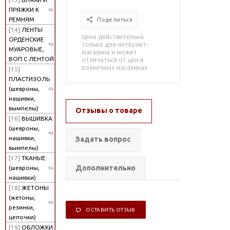
ПРЯЖКИ К
РЕМНЯМ
Поделиться
[14]
ЛЕНТЫ
Цена действительна
ОРДЕНСКИЕ
только для интернет-
МУАРОВЫЕ,
магазина и может
ВОП С ЛЕНТОЙ
отличаться от цен в
розничных магазинах
[15]
ПЛАСТИЗОЛЬ
(шевроны,
нашивки,
вымпелы)
Отзывы о товаре
[16]
ВЫШИВКА
(шевроны,
нашивки,
Задать вопрос
вымпелы)
[17]
ТКАНЫЕ
Дополнительно
(шевроны,
нашивки)
[18]
ЖЕТОНЫ
(жетоны,
резинки,
ОСТАВИТЬ ОТЗЫВ
цепочки)
[19]
ОБЛОЖКИ