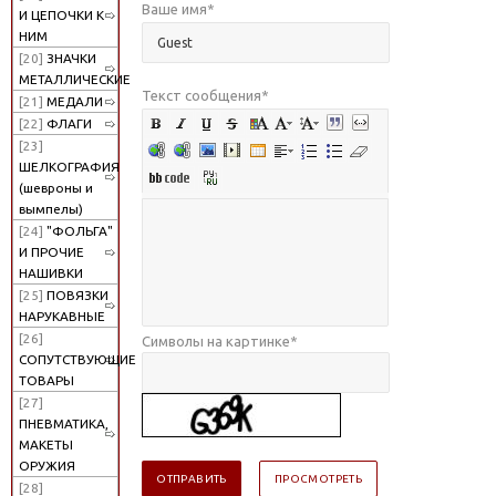
Ваше имя
*
И ЦЕПОЧКИ К
НИМ
[20]
ЗНАЧКИ
МЕТАЛЛИЧЕСКИЕ
Текст сообщения
*
[21]
МЕДАЛИ
[22]
ФЛАГИ
[23]
ШЕЛКОГРАФИЯ
(шевроны и
вымпелы)
[24]
"ФОЛЬГА"
И ПРОЧИЕ
НАШИВКИ
[25]
ПОВЯЗКИ
НАРУКАВНЫЕ
[26]
Символы на картинке
*
СОПУТСТВУЮЩИЕ
ТОВАРЫ
[27]
ПНЕВМАТИКА,
МАКЕТЫ
ОРУЖИЯ
[28]