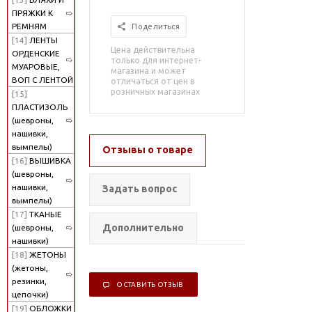
ПРЯЖКИ К
РЕМНЯМ
Поделиться
[14]
ЛЕНТЫ
Цена действительна
ОРДЕНСКИЕ
только для интернет-
МУАРОВЫЕ,
магазина и может
ВОП С ЛЕНТОЙ
отличаться от цен в
розничных магазинах
[15]
ПЛАСТИЗОЛЬ
(шевроны,
нашивки,
вымпелы)
Отзывы о товаре
[16]
ВЫШИВКА
(шевроны,
нашивки,
Задать вопрос
вымпелы)
[17]
ТКАНЫЕ
Дополнительно
(шевроны,
нашивки)
[18]
ЖЕТОНЫ
(жетоны,
резинки,
ОСТАВИТЬ ОТЗЫВ
цепочки)
[19]
ОБЛОЖКИ