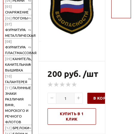
[04]
РЕМНИ
поиск
[05]
СНАРЯЖЕНИЕ
[06]
ПОГОНЫ
[07]
ФУРНИТУРА
МЕТАЛЛИЧЕСКАЯ
[08]
ФУРНИТУРА
ПЛАСТМАССОВАЯ
[09]
КАНИТЕЛЬ,
КАНИТЕЛЬНАЯ
ВЫШИВКА
200 руб. /шт
[10]
ГАЛАНТЕРЕЯ
[11]
ГАЛУННЫЕ
ЗНАКИ
В КОРЗИНУ
РАЗЛИЧИЯ
ВМФ,
МОРСКОГО И
КУПИТЬ В 1
РЕЧНОГО
КЛИК
ФЛОТОВ
[12]
БРЕЛОКИ
[13]
БЛЯХИ И