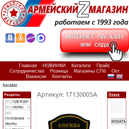
Главная
НОВИНКИ
Каталоги
Прайс
Сотрудничество
Розница
Магазины СПб
Опт
Вакансии
Контакты
Каталог
Артикул: 17130005А
Разделы
Поиск
[01]
ОДЕЖДА
[02]
ОБУВЬ
[03]
ГОЛОВНЫЕ
ИСКАТЬ
УБОРЫ
Расширен