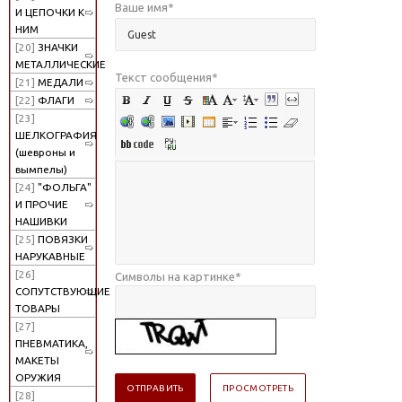
Ваше имя
*
И ЦЕПОЧКИ К
НИМ
[20]
ЗНАЧКИ
МЕТАЛЛИЧЕСКИЕ
Текст сообщения
*
[21]
МЕДАЛИ
[22]
ФЛАГИ
[23]
ШЕЛКОГРАФИЯ
(шевроны и
вымпелы)
[24]
"ФОЛЬГА"
И ПРОЧИЕ
НАШИВКИ
[25]
ПОВЯЗКИ
НАРУКАВНЫЕ
[26]
Символы на картинке
*
СОПУТСТВУЮЩИЕ
ТОВАРЫ
[27]
ПНЕВМАТИКА,
МАКЕТЫ
ОРУЖИЯ
[28]