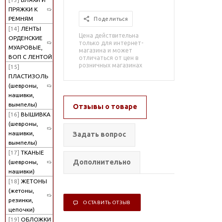
ПРЯЖКИ К
РЕМНЯМ
Поделиться
[14]
ЛЕНТЫ
Цена действительна
ОРДЕНСКИЕ
только для интернет-
МУАРОВЫЕ,
магазина и может
ВОП С ЛЕНТОЙ
отличаться от цен в
розничных магазинах
[15]
ПЛАСТИЗОЛЬ
(шевроны,
нашивки,
вымпелы)
Отзывы о товаре
[16]
ВЫШИВКА
(шевроны,
нашивки,
Задать вопрос
вымпелы)
[17]
ТКАНЫЕ
Дополнительно
(шевроны,
нашивки)
[18]
ЖЕТОНЫ
(жетоны,
резинки,
ОСТАВИТЬ ОТЗЫВ
цепочки)
[19]
ОБЛОЖКИ