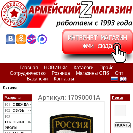
Главная
НОВИНКИ
Каталоги
Прайс
Сотрудничество
Розница
Магазины СПб
Опт
Вакансии
Контакты
Каталог
Артикул: 17090001А
Разделы
Поиск
[01]
ОДЕЖДА
[02]
ОБУВЬ
[03]
ГОЛОВНЫЕ
ИСКАТЬ
УБОРЫ
Расширен