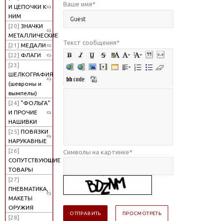
Ваше имя
*
И ЦЕПОЧКИ К
НИМ
[20]
ЗНАЧКИ
МЕТАЛЛИЧЕСКИЕ
Текст сообщения
*
[21]
МЕДАЛИ
[22]
ФЛАГИ
[23]
ШЕЛКОГРАФИЯ
(шевроны и
вымпелы)
[24]
"ФОЛЬГА"
И ПРОЧИЕ
НАШИВКИ
[25]
ПОВЯЗКИ
НАРУКАВНЫЕ
[26]
Символы на картинке
*
СОПУТСТВУЮЩИЕ
ТОВАРЫ
[27]
ПНЕВМАТИКА,
МАКЕТЫ
ОРУЖИЯ
[28]