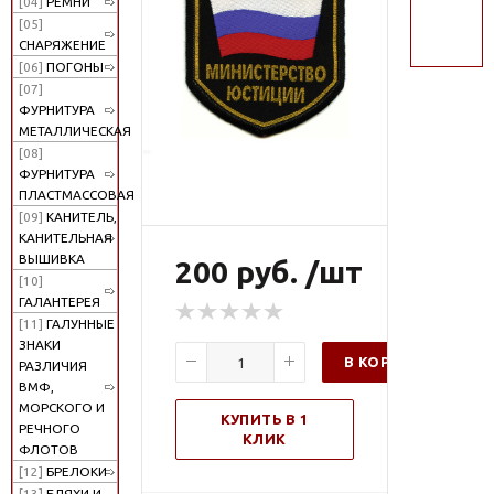
[04]
РЕМНИ
поиск
[05]
СНАРЯЖЕНИЕ
[06]
ПОГОНЫ
[07]
ФУРНИТУРА
МЕТАЛЛИЧЕСКАЯ
[08]
ФУРНИТУРА
ПЛАСТМАССОВАЯ
[09]
КАНИТЕЛЬ,
КАНИТЕЛЬНАЯ
ВЫШИВКА
200 руб. /шт
[10]
ГАЛАНТЕРЕЯ
[11]
ГАЛУННЫЕ
ЗНАКИ
В КОРЗИНУ
РАЗЛИЧИЯ
ВМФ,
МОРСКОГО И
КУПИТЬ В 1
РЕЧНОГО
КЛИК
ФЛОТОВ
[12]
БРЕЛОКИ
[13]
БЛЯХИ И