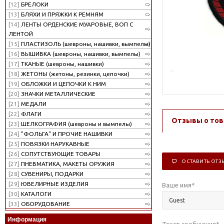
[12]
БРЕЛОКИ
[13]
БЛЯХИ И ПРЯЖКИ К РЕМНЯМ
[14]
ЛЕНТЫ ОРДЕНСКИЕ МУАРОВЫЕ, ВОП С
ЛЕНТОЙ
[15]
ПЛАСТИЗОЛЬ (шевроны, нашивки, вымпелы)
[16]
ВЫШИВКА (шевроны, нашивки, вымпелы)
[17]
ТКАНЫЕ (шевроны, нашивки)
[18]
ЖЕТОНЫ (жетоны, резинки, цепочки)
[19]
ОБЛОЖКИ И ЦЕПОЧКИ К НИМ
[20]
ЗНАЧКИ МЕТАЛЛИЧЕСКИЕ
[21]
МЕДАЛИ
[22]
ФЛАГИ
Отзывы о тов
[23]
ШЕЛКОГРАФИЯ (шевроны и вымпелы)
[24]
"ФОЛЬГА" И ПРОЧИЕ НАШИВКИ
[25]
ПОВЯЗКИ НАРУКАВНЫЕ
[26]
СОПУТСТВУЮЩИЕ ТОВАРЫ
ОСТАВИТЬ ОТЗ
[27]
ПНЕВМАТИКА, МАКЕТЫ ОРУЖИЯ
[28]
СУВЕНИРЫ, ПОДАРКИ
[29]
ЮВЕЛИРНЫЕ ИЗДЕЛИЯ
Ваше имя
*
[30]
КАТАЛОГИ
[33]
ОБОРУДОВАНИЕ
Информация
Текст сообщения
*