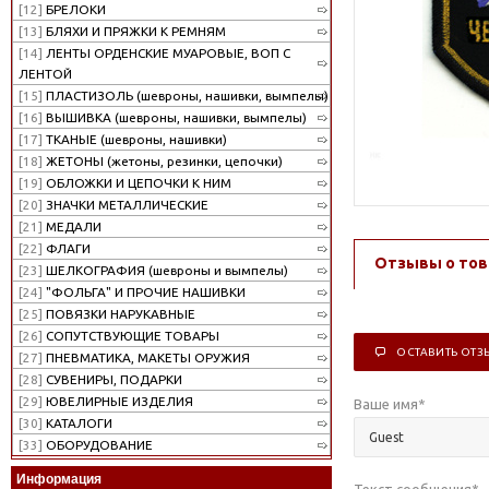
[12]
БРЕЛОКИ
[13]
БЛЯХИ И ПРЯЖКИ К РЕМНЯМ
[14]
ЛЕНТЫ ОРДЕНСКИЕ МУАРОВЫЕ, ВОП С
ЛЕНТОЙ
[15]
ПЛАСТИЗОЛЬ (шевроны, нашивки, вымпелы)
[16]
ВЫШИВКА (шевроны, нашивки, вымпелы)
[17]
ТКАНЫЕ (шевроны, нашивки)
[18]
ЖЕТОНЫ (жетоны, резинки, цепочки)
[19]
ОБЛОЖКИ И ЦЕПОЧКИ К НИМ
[20]
ЗНАЧКИ МЕТАЛЛИЧЕСКИЕ
[21]
МЕДАЛИ
[22]
ФЛАГИ
Отзывы о тов
[23]
ШЕЛКОГРАФИЯ (шевроны и вымпелы)
[24]
"ФОЛЬГА" И ПРОЧИЕ НАШИВКИ
[25]
ПОВЯЗКИ НАРУКАВНЫЕ
[26]
СОПУТСТВУЮЩИЕ ТОВАРЫ
ОСТАВИТЬ ОТЗ
[27]
ПНЕВМАТИКА, МАКЕТЫ ОРУЖИЯ
[28]
СУВЕНИРЫ, ПОДАРКИ
[29]
ЮВЕЛИРНЫЕ ИЗДЕЛИЯ
Ваше имя
*
[30]
КАТАЛОГИ
[33]
ОБОРУДОВАНИЕ
Информация
Текст сообщения
*