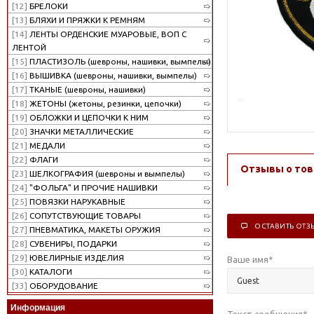
[12]
БРЕЛОКИ
[13]
БЛЯХИ И ПРЯЖКИ К РЕМНЯМ
[14]
ЛЕНТЫ ОРДЕНСКИЕ МУАРОВЫЕ, ВОП С
ЛЕНТОЙ
[15]
ПЛАСТИЗОЛЬ (шевроны, нашивки, вымпелы)
[16]
ВЫШИВКА (шевроны, нашивки, вымпелы)
[17]
ТКАНЫЕ (шевроны, нашивки)
[18]
ЖЕТОНЫ (жетоны, резинки, цепочки)
[19]
ОБЛОЖКИ И ЦЕПОЧКИ К НИМ
[20]
ЗНАЧКИ МЕТАЛЛИЧЕСКИЕ
[21]
МЕДАЛИ
[22]
ФЛАГИ
Отзывы о тов
[23]
ШЕЛКОГРАФИЯ (шевроны и вымпелы)
[24]
"ФОЛЬГА" И ПРОЧИЕ НАШИВКИ
[25]
ПОВЯЗКИ НАРУКАВНЫЕ
[26]
СОПУТСТВУЮЩИЕ ТОВАРЫ
ОСТАВИТЬ ОТЗ
[27]
ПНЕВМАТИКА, МАКЕТЫ ОРУЖИЯ
[28]
СУВЕНИРЫ, ПОДАРКИ
[29]
ЮВЕЛИРНЫЕ ИЗДЕЛИЯ
Ваше имя
*
[30]
КАТАЛОГИ
[33]
ОБОРУДОВАНИЕ
Информация
Текст сообщения
*