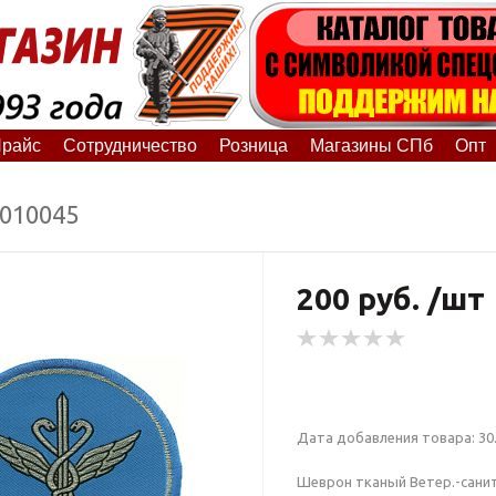
райс
Сотрудничество
Розница
Магазины СПб
Опт
7010045
200 руб. /шт
Дата добавления товара: 30.
Шеврон тканый Ветер.-санит. 