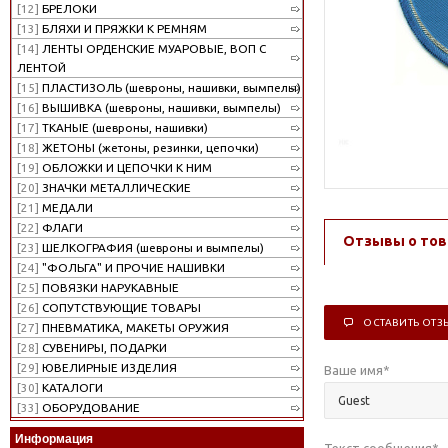
[12]
БРЕЛОКИ
[13]
БЛЯХИ И ПРЯЖКИ К РЕМНЯМ
[14]
ЛЕНТЫ ОРДЕНСКИЕ МУАРОВЫЕ, ВОП С
ЛЕНТОЙ
[15]
ПЛАСТИЗОЛЬ (шевроны, нашивки, вымпелы)
[16]
ВЫШИВКА (шевроны, нашивки, вымпелы)
[17]
ТКАНЫЕ (шевроны, нашивки)
[18]
ЖЕТОНЫ (жетоны, резинки, цепочки)
[19]
ОБЛОЖКИ И ЦЕПОЧКИ К НИМ
[20]
ЗНАЧКИ МЕТАЛЛИЧЕСКИЕ
[21]
МЕДАЛИ
[22]
ФЛАГИ
Отзывы о тов
[23]
ШЕЛКОГРАФИЯ (шевроны и вымпелы)
[24]
"ФОЛЬГА" И ПРОЧИЕ НАШИВКИ
[25]
ПОВЯЗКИ НАРУКАВНЫЕ
[26]
СОПУТСТВУЮЩИЕ ТОВАРЫ
ОСТАВИТЬ ОТЗ
[27]
ПНЕВМАТИКА, МАКЕТЫ ОРУЖИЯ
[28]
СУВЕНИРЫ, ПОДАРКИ
[29]
ЮВЕЛИРНЫЕ ИЗДЕЛИЯ
Ваше имя
*
[30]
КАТАЛОГИ
[33]
ОБОРУДОВАНИЕ
Информация
Текст сообщения
*