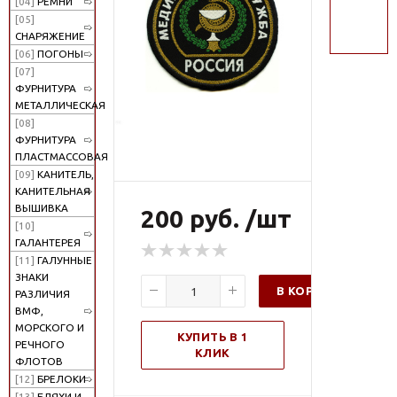
[04]
РЕМНИ
поиск
[05]
СНАРЯЖЕНИЕ
[06]
ПОГОНЫ
[07]
ФУРНИТУРА
МЕТАЛЛИЧЕСКАЯ
[08]
ФУРНИТУРА
ПЛАСТМАССОВАЯ
[09]
КАНИТЕЛЬ,
КАНИТЕЛЬНАЯ
ВЫШИВКА
200 руб. /шт
[10]
ГАЛАНТЕРЕЯ
[11]
ГАЛУННЫЕ
ЗНАКИ
В КОРЗИНУ
РАЗЛИЧИЯ
ВМФ,
МОРСКОГО И
КУПИТЬ В 1
РЕЧНОГО
КЛИК
ФЛОТОВ
[12]
БРЕЛОКИ
[13]
БЛЯХИ И