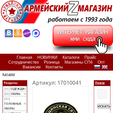
Главная
НОВИНКИ
Каталоги
Прайс
Сотрудничество
Розница
Магазины СПб
Опт
Вакансии
Контакты
Каталог
Артикул: 17010041
Разделы
Поиск
[01]
ОДЕЖДА
[02]
ОБУВЬ
[03]
ГОЛОВНЫЕ
ИСКАТЬ
УБОРЫ
Расширен