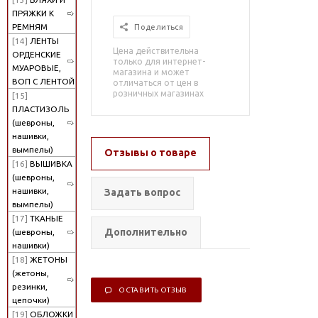
ПРЯЖКИ К
РЕМНЯМ
Поделиться
[14]
ЛЕНТЫ
Цена действительна
ОРДЕНСКИЕ
только для интернет-
МУАРОВЫЕ,
магазина и может
ВОП С ЛЕНТОЙ
отличаться от цен в
розничных магазинах
[15]
ПЛАСТИЗОЛЬ
(шевроны,
нашивки,
вымпелы)
Отзывы о товаре
[16]
ВЫШИВКА
(шевроны,
нашивки,
Задать вопрос
вымпелы)
[17]
ТКАНЫЕ
Дополнительно
(шевроны,
нашивки)
[18]
ЖЕТОНЫ
(жетоны,
резинки,
ОСТАВИТЬ ОТЗЫВ
цепочки)
[19]
ОБЛОЖКИ