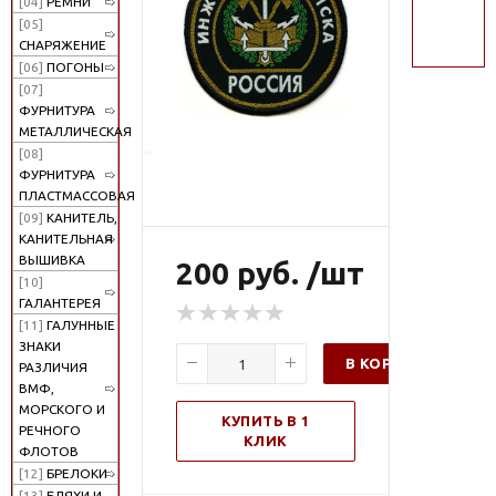
[04]
РЕМНИ
поиск
[05]
СНАРЯЖЕНИЕ
[06]
ПОГОНЫ
[07]
ФУРНИТУРА
МЕТАЛЛИЧЕСКАЯ
[08]
ФУРНИТУРА
ПЛАСТМАССОВАЯ
[09]
КАНИТЕЛЬ,
КАНИТЕЛЬНАЯ
ВЫШИВКА
200 руб. /шт
[10]
ГАЛАНТЕРЕЯ
[11]
ГАЛУННЫЕ
ЗНАКИ
В КОРЗИНУ
РАЗЛИЧИЯ
ВМФ,
МОРСКОГО И
КУПИТЬ В 1
РЕЧНОГО
КЛИК
ФЛОТОВ
[12]
БРЕЛОКИ
[13]
БЛЯХИ И