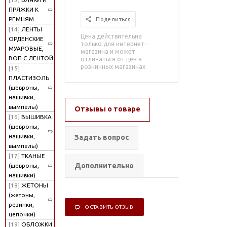
ПРЯЖКИ К
РЕМНЯМ
Поделиться
[14]
ЛЕНТЫ
Цена действительна
ОРДЕНСКИЕ
только для интернет-
МУАРОВЫЕ,
магазина и может
ВОП С ЛЕНТОЙ
отличаться от цен в
розничных магазинах
[15]
ПЛАСТИЗОЛЬ
(шевроны,
нашивки,
вымпелы)
Отзывы о товаре
[16]
ВЫШИВКА
(шевроны,
нашивки,
Задать вопрос
вымпелы)
[17]
ТКАНЫЕ
Дополнительно
(шевроны,
нашивки)
[18]
ЖЕТОНЫ
(жетоны,
резинки,
ОСТАВИТЬ ОТЗЫВ
цепочки)
[19]
ОБЛОЖКИ