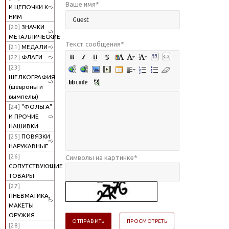
Ваше имя
*
И ЦЕПОЧКИ К
НИМ
[20]
ЗНАЧКИ
МЕТАЛЛИЧЕСКИЕ
Текст сообщения
*
[21]
МЕДАЛИ
[22]
ФЛАГИ
[23]
ШЕЛКОГРАФИЯ
(шевроны и
вымпелы)
[24]
"ФОЛЬГА"
И ПРОЧИЕ
НАШИВКИ
[25]
ПОВЯЗКИ
НАРУКАВНЫЕ
[26]
Символы на картинке
*
СОПУТСТВУЮЩИЕ
ТОВАРЫ
[27]
ПНЕВМАТИКА,
МАКЕТЫ
ОРУЖИЯ
[28]