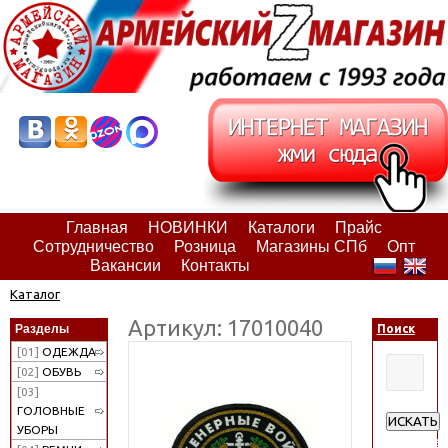
Главная
НОВИНКИ
Каталоги
Прайс
Сотрудничество
Розница
Магазины СПб
Опт
Вакансии
Контакты
Каталог
Артикул: 17010040
Разделы
Поиск
[01]
ОДЕЖДА
[02]
ОБУВЬ
[03]
ГОЛОВНЫЕ
ИСКАТЬ
УБОРЫ
Расширен