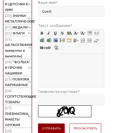
Ваше имя
*
И ЦЕПОЧКИ К
НИМ
[20]
ЗНАЧКИ
МЕТАЛЛИЧЕСКИЕ
Текст сообщения
*
[21]
МЕДАЛИ
[22]
ФЛАГИ
[23]
ШЕЛКОГРАФИЯ
(шевроны и
вымпелы)
[24]
"ФОЛЬГА"
И ПРОЧИЕ
НАШИВКИ
[25]
ПОВЯЗКИ
НАРУКАВНЫЕ
[26]
Символы на картинке
*
СОПУТСТВУЮЩИЕ
ТОВАРЫ
[27]
ПНЕВМАТИКА,
МАКЕТЫ
ОРУЖИЯ
[28]