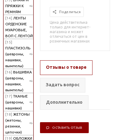
ПРЯЖКИ К
РЕМНЯМ
Поделиться
[14]
ЛЕНТЫ
Цена действительна
ОРДЕНСКИЕ
только для интернет-
МУАРОВЫЕ,
магазина и может
ВОП С ЛЕНТОЙ
отличаться от цен в
розничных магазинах
[15]
ПЛАСТИЗОЛЬ
(шевроны,
нашивки,
вымпелы)
Отзывы о товаре
[16]
ВЫШИВКА
(шевроны,
нашивки,
Задать вопрос
вымпелы)
[17]
ТКАНЫЕ
Дополнительно
(шевроны,
нашивки)
[18]
ЖЕТОНЫ
(жетоны,
резинки,
ОСТАВИТЬ ОТЗЫВ
цепочки)
[19]
ОБЛОЖКИ