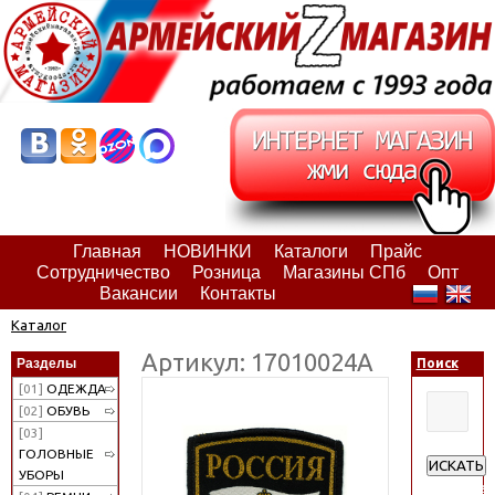
Главная
НОВИНКИ
Каталоги
Прайс
Сотрудничество
Розница
Магазины СПб
Опт
Вакансии
Контакты
Каталог
Артикул: 17010024А
Разделы
Поиск
[01]
ОДЕЖДА
[02]
ОБУВЬ
[03]
ГОЛОВНЫЕ
ИСКАТЬ
УБОРЫ
Расширен