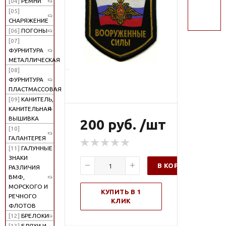
[04]
РЕМНИ
поиск
[05]
СНАРЯЖЕНИЕ
[06]
ПОГОНЫ
[07]
ФУРНИТУРА
МЕТАЛЛИЧЕСКАЯ
[08]
ФУРНИТУРА
ПЛАСТМАССОВАЯ
[09]
КАНИТЕЛЬ,
КАНИТЕЛЬНАЯ
ВЫШИВКА
200 руб. /шт
[10]
ГАЛАНТЕРЕЯ
[11]
ГАЛУННЫЕ
ЗНАКИ
В КОРЗИНУ
РАЗЛИЧИЯ
ВМФ,
МОРСКОГО И
КУПИТЬ В 1
РЕЧНОГО
КЛИК
ФЛОТОВ
[12]
БРЕЛОКИ
[13]
БЛЯХИ И