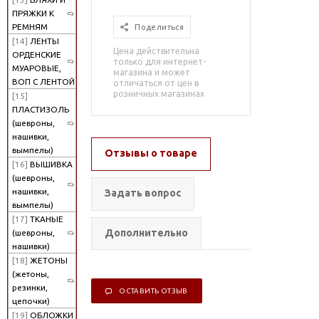
ПРЯЖКИ К
РЕМНЯМ
Поделиться
[14]
ЛЕНТЫ
Цена действительна
ОРДЕНСКИЕ
только для интернет-
МУАРОВЫЕ,
магазина и может
ВОП С ЛЕНТОЙ
отличаться от цен в
розничных магазинах
[15]
ПЛАСТИЗОЛЬ
(шевроны,
нашивки,
вымпелы)
Отзывы о товаре
[16]
ВЫШИВКА
(шевроны,
нашивки,
Задать вопрос
вымпелы)
[17]
ТКАНЫЕ
Дополнительно
(шевроны,
нашивки)
[18]
ЖЕТОНЫ
(жетоны,
резинки,
ОСТАВИТЬ ОТЗЫВ
цепочки)
[19]
ОБЛОЖКИ