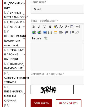
Ваше имя
*
И ЦЕПОЧКИ К
НИМ
[20]
ЗНАЧКИ
МЕТАЛЛИЧЕСКИЕ
Текст сообщения
*
[21]
МЕДАЛИ
[22]
ФЛАГИ
[23]
ШЕЛКОГРАФИЯ
(шевроны и
вымпелы)
[24]
"ФОЛЬГА"
И ПРОЧИЕ
НАШИВКИ
[25]
ПОВЯЗКИ
НАРУКАВНЫЕ
[26]
Символы на картинке
*
СОПУТСТВУЮЩИЕ
ТОВАРЫ
[27]
ПНЕВМАТИКА,
МАКЕТЫ
ОРУЖИЯ
[28]