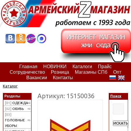
Главная
НОВИНКИ
Каталоги
Прайс
Сотрудничество
Розница
Магазины СПб
Опт
Вакансии
Контакты
Каталог
Артикул: 15150036
Разделы
Поиск
[01]
ОДЕЖДА
[02]
ОБУВЬ
[03]
ГОЛОВНЫЕ
ИСКАТЬ
УБОРЫ
Расширен