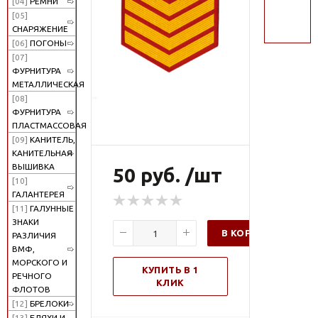
[04]
РЕМНИ
поиск
[05]
СНАРЯЖЕНИЕ
[06]
ПОГОНЫ
[07]
ФУРНИТУРА
МЕТАЛЛИЧЕСКАЯ
[08]
ФУРНИТУРА
ПЛАСТМАССОВАЯ
[09]
КАНИТЕЛЬ,
КАНИТЕЛЬНАЯ
ВЫШИВКА
50 руб. /шт
[10]
ГАЛАНТЕРЕЯ
[11]
ГАЛУННЫЕ
ЗНАКИ
В КОРЗИНУ
РАЗЛИЧИЯ
ВМФ,
МОРСКОГО И
КУПИТЬ В 1
РЕЧНОГО
КЛИК
ФЛОТОВ
[12]
БРЕЛОКИ
[13]
БЛЯХИ И