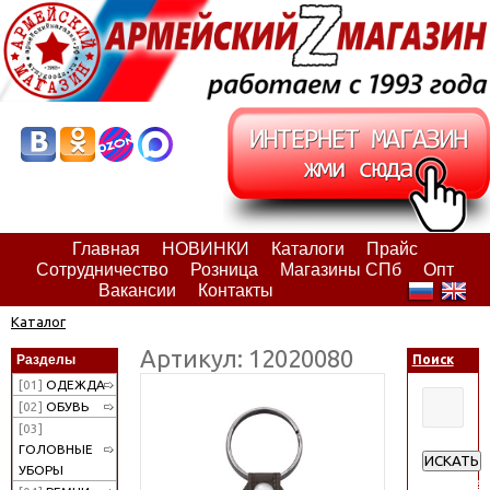
Главная
НОВИНКИ
Каталоги
Прайс
Сотрудничество
Розница
Магазины СПб
Опт
Вакансии
Контакты
Каталог
Артикул: 12020080
Разделы
Поиск
[01]
ОДЕЖДА
[02]
ОБУВЬ
[03]
ГОЛОВНЫЕ
ИСКАТЬ
УБОРЫ
Расширен