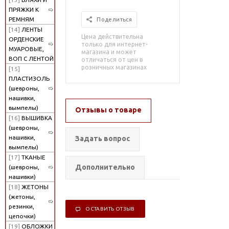
ПРЯЖКИ К
РЕМНЯМ
Поделиться
[14]
ЛЕНТЫ
Цена действительна
ОРДЕНСКИЕ
только для интернет-
МУАРОВЫЕ,
магазина и может
ВОП С ЛЕНТОЙ
отличаться от цен в
розничных магазинах
[15]
ПЛАСТИЗОЛЬ
(шевроны,
нашивки,
вымпелы)
Отзывы о товаре
[16]
ВЫШИВКА
(шевроны,
нашивки,
Задать вопрос
вымпелы)
[17]
ТКАНЫЕ
Дополнительно
(шевроны,
нашивки)
[18]
ЖЕТОНЫ
(жетоны,
резинки,
ОСТАВИТЬ ОТЗЫВ
цепочки)
[19]
ОБЛОЖКИ