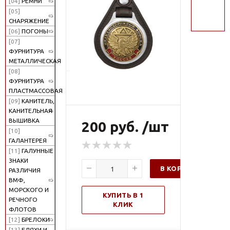
[04]
РЕМНИ
поиск
[05]
СНАРЯЖЕНИЕ
[06]
ПОГОНЫ
[07]
ФУРНИТУРА
МЕТАЛЛИЧЕСКАЯ
[08]
ФУРНИТУРА
ПЛАСТМАССОВАЯ
[09]
КАНИТЕЛЬ,
КАНИТЕЛЬНАЯ
ВЫШИВКА
200 руб. /шт
[10]
ГАЛАНТЕРЕЯ
[11]
ГАЛУННЫЕ
ЗНАКИ
В КОРЗИНУ
РАЗЛИЧИЯ
ВМФ,
МОРСКОГО И
КУПИТЬ В 1
РЕЧНОГО
КЛИК
ФЛОТОВ
[12]
БРЕЛОКИ
[13]
БЛЯХИ И