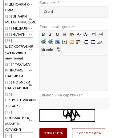
Ваше имя
*
И ЦЕПОЧКИ К
НИМ
[20]
ЗНАЧКИ
МЕТАЛЛИЧЕСКИЕ
Текст сообщения
*
[21]
МЕДАЛИ
[22]
ФЛАГИ
[23]
ШЕЛКОГРАФИЯ
(шевроны и
вымпелы)
[24]
"ФОЛЬГА"
И ПРОЧИЕ
НАШИВКИ
[25]
ПОВЯЗКИ
НАРУКАВНЫЕ
[26]
Символы на картинке
*
СОПУТСТВУЮЩИЕ
ТОВАРЫ
[27]
ПНЕВМАТИКА,
МАКЕТЫ
ОРУЖИЯ
[28]