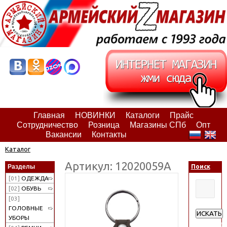
Главная
НОВИНКИ
Каталоги
Прайс
Сотрудничество
Розница
Магазины СПб
Опт
Вакансии
Контакты
Каталог
Артикул: 12020059А
Разделы
Поиск
[01]
ОДЕЖДА
[02]
ОБУВЬ
[03]
ГОЛОВНЫЕ
ИСКАТЬ
УБОРЫ
Расширен