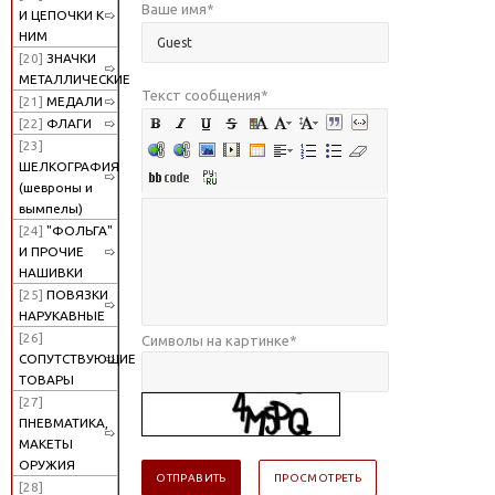
Ваше имя
*
И ЦЕПОЧКИ К
НИМ
[20]
ЗНАЧКИ
МЕТАЛЛИЧЕСКИЕ
Текст сообщения
*
[21]
МЕДАЛИ
[22]
ФЛАГИ
[23]
ШЕЛКОГРАФИЯ
(шевроны и
вымпелы)
[24]
"ФОЛЬГА"
И ПРОЧИЕ
НАШИВКИ
[25]
ПОВЯЗКИ
НАРУКАВНЫЕ
[26]
Символы на картинке
*
СОПУТСТВУЮЩИЕ
ТОВАРЫ
[27]
ПНЕВМАТИКА,
МАКЕТЫ
ОРУЖИЯ
[28]