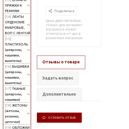
ПРЯЖКИ К
РЕМНЯМ
Поделиться
[14]
ЛЕНТЫ
Цена действительна
ОРДЕНСКИЕ
только для интернет-
МУАРОВЫЕ,
магазина и может
ВОП С ЛЕНТОЙ
отличаться от цен в
розничных магазинах
[15]
ПЛАСТИЗОЛЬ
(шевроны,
нашивки,
вымпелы)
Отзывы о товаре
[16]
ВЫШИВКА
(шевроны,
нашивки,
Задать вопрос
вымпелы)
[17]
ТКАНЫЕ
Дополнительно
(шевроны,
нашивки)
[18]
ЖЕТОНЫ
(жетоны,
резинки,
ОСТАВИТЬ ОТЗЫВ
цепочки)
[19]
ОБЛОЖКИ