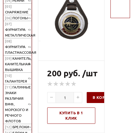
[04]
РЕМНИ
поиск
[05]
СНАРЯЖЕНИЕ
[06]
ПОГОНЫ
[07]
ФУРНИТУРА
МЕТАЛЛИЧЕСКАЯ
[08]
ФУРНИТУРА
ПЛАСТМАССОВАЯ
[09]
КАНИТЕЛЬ,
КАНИТЕЛЬНАЯ
ВЫШИВКА
200 руб. /шт
[10]
ГАЛАНТЕРЕЯ
[11]
ГАЛУННЫЕ
ЗНАКИ
В КОРЗИНУ
РАЗЛИЧИЯ
ВМФ,
МОРСКОГО И
КУПИТЬ В 1
РЕЧНОГО
КЛИК
ФЛОТОВ
[12]
БРЕЛОКИ
[13]
БЛЯХИ И