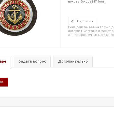
пехота (якорь МП бол.)
Поделиться
Цена действительна только д
интернет-магазина и может о
от цен в розничных магазинах
аре
Задать вопрос
Дополнительно
ЫВ