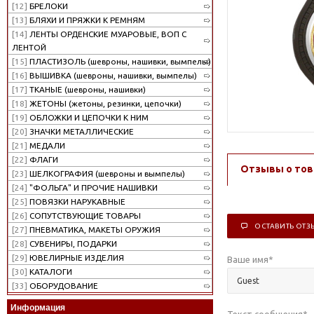
[12]
БРЕЛОКИ
[13]
БЛЯХИ И ПРЯЖКИ К РЕМНЯМ
[14]
ЛЕНТЫ ОРДЕНСКИЕ МУАРОВЫЕ, ВОП С
ЛЕНТОЙ
[15]
ПЛАСТИЗОЛЬ (шевроны, нашивки, вымпелы)
[16]
ВЫШИВКА (шевроны, нашивки, вымпелы)
[17]
ТКАНЫЕ (шевроны, нашивки)
[18]
ЖЕТОНЫ (жетоны, резинки, цепочки)
[19]
ОБЛОЖКИ И ЦЕПОЧКИ К НИМ
[20]
ЗНАЧКИ МЕТАЛЛИЧЕСКИЕ
[21]
МЕДАЛИ
[22]
ФЛАГИ
Отзывы о тов
[23]
ШЕЛКОГРАФИЯ (шевроны и вымпелы)
[24]
"ФОЛЬГА" И ПРОЧИЕ НАШИВКИ
[25]
ПОВЯЗКИ НАРУКАВНЫЕ
[26]
СОПУТСТВУЮЩИЕ ТОВАРЫ
ОСТАВИТЬ ОТЗ
[27]
ПНЕВМАТИКА, МАКЕТЫ ОРУЖИЯ
[28]
СУВЕНИРЫ, ПОДАРКИ
[29]
ЮВЕЛИРНЫЕ ИЗДЕЛИЯ
Ваше имя
*
[30]
КАТАЛОГИ
[33]
ОБОРУДОВАНИЕ
Информация
Текст сообщения
*