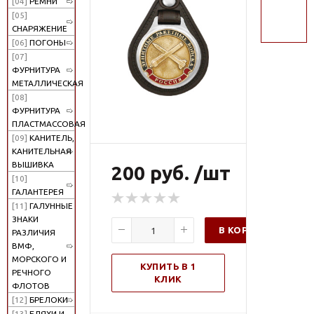
[04]
РЕМНИ
поиск
[05]
СНАРЯЖЕНИЕ
[06]
ПОГОНЫ
[07]
ФУРНИТУРА
МЕТАЛЛИЧЕСКАЯ
[08]
ФУРНИТУРА
ПЛАСТМАССОВАЯ
[09]
КАНИТЕЛЬ,
КАНИТЕЛЬНАЯ
ВЫШИВКА
200 руб. /шт
[10]
ГАЛАНТЕРЕЯ
[11]
ГАЛУННЫЕ
ЗНАКИ
В КОРЗИНУ
РАЗЛИЧИЯ
ВМФ,
МОРСКОГО И
КУПИТЬ В 1
РЕЧНОГО
КЛИК
ФЛОТОВ
[12]
БРЕЛОКИ
[13]
БЛЯХИ И