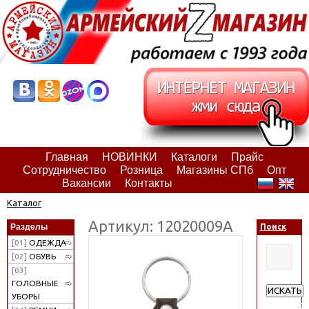
Главная
НОВИНКИ
Каталоги
Прайс
Сотрудничество
Розница
Магазины СПб
Опт
Вакансии
Контакты
Каталог
Артикул: 12020009А
Разделы
Поиск
[01]
ОДЕЖДА
[02]
ОБУВЬ
[03]
ГОЛОВНЫЕ
ИСКАТЬ
УБОРЫ
Расширен