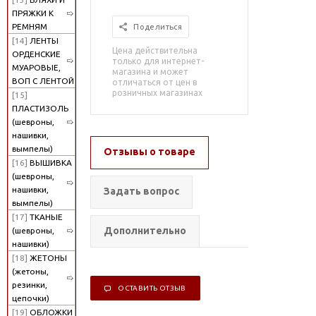
ПРЯЖКИ К
РЕМНЯМ
Поделиться
[14]
ЛЕНТЫ
Цена действительна
ОРДЕНСКИЕ
только для интернет-
МУАРОВЫЕ,
магазина и может
ВОП С ЛЕНТОЙ
отличаться от цен в
розничных магазинах
[15]
ПЛАСТИЗОЛЬ
(шевроны,
нашивки,
вымпелы)
Отзывы о товаре
[16]
ВЫШИВКА
(шевроны,
нашивки,
Задать вопрос
вымпелы)
[17]
ТКАНЫЕ
Дополнительно
(шевроны,
нашивки)
[18]
ЖЕТОНЫ
(жетоны,
резинки,
ОСТАВИТЬ ОТЗЫВ
цепочки)
[19]
ОБЛОЖКИ