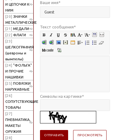
Ваше имя
*
И ЦЕПОЧКИ К
НИМ
[20]
ЗНАЧКИ
МЕТАЛЛИЧЕСКИЕ
Текст сообщения
*
[21]
МЕДАЛИ
[22]
ФЛАГИ
[23]
ШЕЛКОГРАФИЯ
(шевроны и
вымпелы)
[24]
"ФОЛЬГА"
И ПРОЧИЕ
НАШИВКИ
[25]
ПОВЯЗКИ
НАРУКАВНЫЕ
[26]
Символы на картинке
*
СОПУТСТВУЮЩИЕ
ТОВАРЫ
[27]
ПНЕВМАТИКА,
МАКЕТЫ
ОРУЖИЯ
[28]