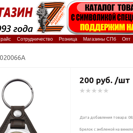
райс
Сотрудничество
Розница
Магазины СПб
Опт
2020066А
200 руб. /шт
Дата добавления товара: 08.
Брелок с эмблемой на винил