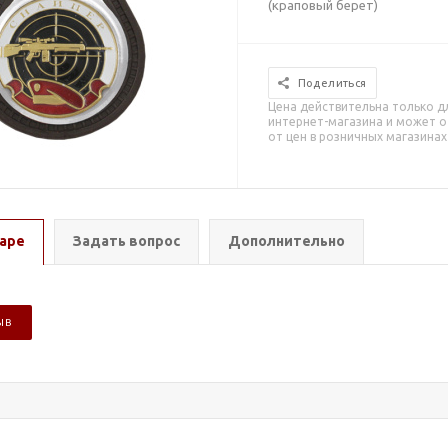
(краповый берет)
Поделиться
Цена действительна только д
интернет-магазина и может о
от цен в розничных магазинах
аре
Задать вопрос
Дополнительно
ЫВ