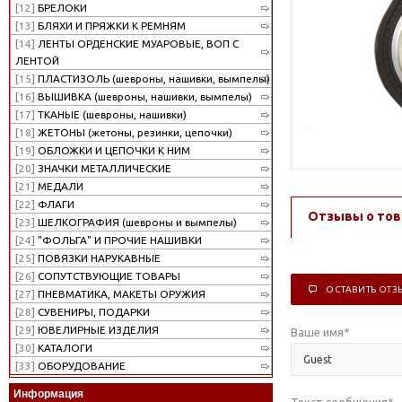
[12]
БРЕЛОКИ
[13]
БЛЯХИ И ПРЯЖКИ К РЕМНЯМ
[14]
ЛЕНТЫ ОРДЕНСКИЕ МУАРОВЫЕ, ВОП С
ЛЕНТОЙ
[15]
ПЛАСТИЗОЛЬ (шевроны, нашивки, вымпелы)
[16]
ВЫШИВКА (шевроны, нашивки, вымпелы)
[17]
ТКАНЫЕ (шевроны, нашивки)
[18]
ЖЕТОНЫ (жетоны, резинки, цепочки)
[19]
ОБЛОЖКИ И ЦЕПОЧКИ К НИМ
[20]
ЗНАЧКИ МЕТАЛЛИЧЕСКИЕ
[21]
МЕДАЛИ
[22]
ФЛАГИ
Отзывы о тов
[23]
ШЕЛКОГРАФИЯ (шевроны и вымпелы)
[24]
"ФОЛЬГА" И ПРОЧИЕ НАШИВКИ
[25]
ПОВЯЗКИ НАРУКАВНЫЕ
[26]
СОПУТСТВУЮЩИЕ ТОВАРЫ
ОСТАВИТЬ ОТЗ
[27]
ПНЕВМАТИКА, МАКЕТЫ ОРУЖИЯ
[28]
СУВЕНИРЫ, ПОДАРКИ
[29]
ЮВЕЛИРНЫЕ ИЗДЕЛИЯ
Ваше имя
*
[30]
КАТАЛОГИ
[33]
ОБОРУДОВАНИЕ
Информация
Текст сообщения
*