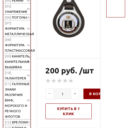
[04]
РЕМНИ
поиск
[05]
СНАРЯЖЕНИЕ
[06]
ПОГОНЫ
[07]
ФУРНИТУРА
МЕТАЛЛИЧЕСКАЯ
[08]
ФУРНИТУРА
ПЛАСТМАССОВАЯ
[09]
КАНИТЕЛЬ,
КАНИТЕЛЬНАЯ
ВЫШИВКА
200 руб. /шт
[10]
ГАЛАНТЕРЕЯ
[11]
ГАЛУННЫЕ
ЗНАКИ
В КОРЗИНУ
РАЗЛИЧИЯ
ВМФ,
МОРСКОГО И
КУПИТЬ В 1
РЕЧНОГО
КЛИК
ФЛОТОВ
[12]
БРЕЛОКИ
[13]
БЛЯХИ И