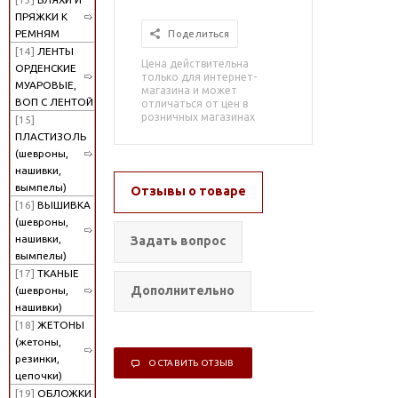
ПРЯЖКИ К
РЕМНЯМ
Поделиться
[14]
ЛЕНТЫ
Цена действительна
ОРДЕНСКИЕ
только для интернет-
МУАРОВЫЕ,
магазина и может
ВОП С ЛЕНТОЙ
отличаться от цен в
розничных магазинах
[15]
ПЛАСТИЗОЛЬ
(шевроны,
нашивки,
вымпелы)
Отзывы о товаре
[16]
ВЫШИВКА
(шевроны,
нашивки,
Задать вопрос
вымпелы)
[17]
ТКАНЫЕ
Дополнительно
(шевроны,
нашивки)
[18]
ЖЕТОНЫ
(жетоны,
резинки,
ОСТАВИТЬ ОТЗЫВ
цепочки)
[19]
ОБЛОЖКИ