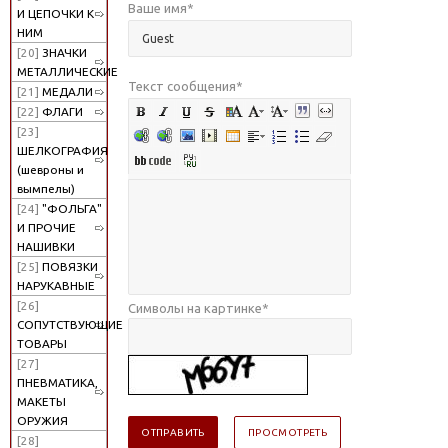
Ваше имя
*
И ЦЕПОЧКИ К
НИМ
[20]
ЗНАЧКИ
МЕТАЛЛИЧЕСКИЕ
Текст сообщения
*
[21]
МЕДАЛИ
[22]
ФЛАГИ
[23]
ШЕЛКОГРАФИЯ
(шевроны и
вымпелы)
[24]
"ФОЛЬГА"
И ПРОЧИЕ
НАШИВКИ
[25]
ПОВЯЗКИ
НАРУКАВНЫЕ
[26]
Символы на картинке
*
СОПУТСТВУЮЩИЕ
ТОВАРЫ
[27]
ПНЕВМАТИКА,
МАКЕТЫ
ОРУЖИЯ
[28]