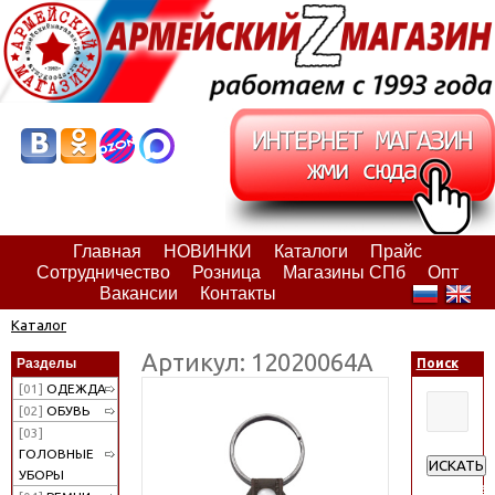
Главная
НОВИНКИ
Каталоги
Прайс
Сотрудничество
Розница
Магазины СПб
Опт
Вакансии
Контакты
Каталог
Артикул: 12020064А
Разделы
Поиск
[01]
ОДЕЖДА
[02]
ОБУВЬ
[03]
ГОЛОВНЫЕ
ИСКАТЬ
УБОРЫ
Расширен