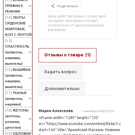
ПРЯЖКИ К
Поделиться
РЕМНЯМ
Цена действительна только для
[14]
ЛЕНТЫ
интернет-магазина и может
ОРДЕНСКИЕ
отличаться от цен в розничных
МУАРОВЫЕ,
магазинах
ВОП С ЛЕНТОЙ
[15]
ПЛАСТИЗОЛЬ
(шевроны,
Отзывы о товаре
(1)
нашивки,
вымпелы)
[16]
ВЫШИВКА
Задать вопрос
(шевроны,
нашивки,
вымпелы)
Дополнительно
[17]
ТКАНЫЕ
(шевроны,
нашивки)
[18]
ЖЕТОНЫ
Мария Алексеева
1 сентября 2022 10:55
(жетоны,
<iframe width="1280" height="720"
резинки,
src="https://www.youtube.com/embed/8XAe7rJ0rcE?
цепочки)
start=166" title="Армейский Магазин. Новинки.
[19]
ОБЛОЖКИ