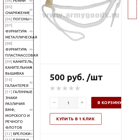
[04]
РЕМНИ
пои
[05]
СНАРЯЖЕНИЕ
[06]
ПОГОНЫ
[07]
ФУРНИТУРА
МЕТАЛЛИЧЕСКАЯ
[08]
ФУРНИТУРА
ПЛАСТМАССОВАЯ
[09]
КАНИТЕЛЬ,
КАНИТЕЛЬНАЯ
ВЫШИВКА
500 руб. /шт
[10]
ГАЛАНТЕРЕЯ
[11]
ГАЛУННЫЕ
ЗНАКИ
В КОРЗИНУ
РАЗЛИЧИЯ
ВМФ,
МОРСКОГО И
КУПИТЬ В 1 КЛИК
РЕЧНОГО
ФЛОТОВ
[12]
БРЕЛОКИ
[13]
БЛЯХИ И