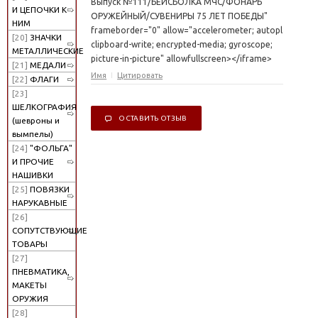
Выпуск №111/БЕЙСБОЛКА МЧС/ФОНАРЬ
И ЦЕПОЧКИ К
ОРУЖЕЙНЫЙ/СУВЕНИРЫ 75 ЛЕТ ПОБЕДЫ"
НИМ
frameborder="0" allow="accelerometer; autoplay;
[20]
ЗНАЧКИ
clipboard-write; encrypted-media; gyroscope;
МЕТАЛЛИЧЕСКИЕ
picture-in-picture" allowfullscreen></iframe>
[21]
МЕДАЛИ
Имя
Цитировать
[22]
ФЛАГИ
[23]
ШЕЛКОГРАФИЯ
ОСТАВИТЬ ОТЗЫВ
(шевроны и
вымпелы)
[24]
"ФОЛЬГА"
И ПРОЧИЕ
НАШИВКИ
[25]
ПОВЯЗКИ
НАРУКАВНЫЕ
[26]
СОПУТСТВУЮЩИЕ
ТОВАРЫ
[27]
ПНЕВМАТИКА,
МАКЕТЫ
ОРУЖИЯ
[28]