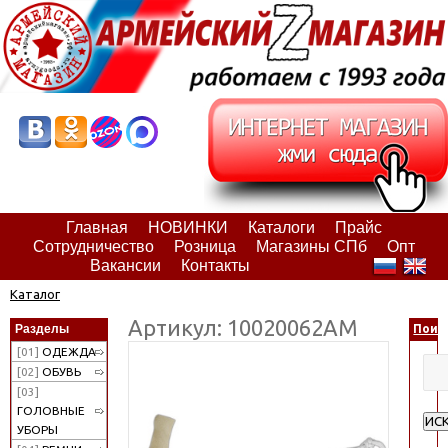
Главная
НОВИНКИ
Каталоги
Прайс
Сотрудничество
Розница
Магазины СПб
Опт
Вакансии
Контакты
Каталог
Артикул: 10020062АМ
Разделы
Поис
[01]
ОДЕЖДА
[02]
ОБУВЬ
[03]
ГОЛОВНЫЕ
ИС
УБОРЫ
Рас